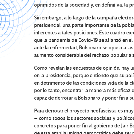
oprimidos de la sociedad y, en definitiva, la 
Sin embargo, a lo largo de la campaña electo
presidencial, una parte importante de la pobla
inherentes a tales posiciones. Este cuadro e
que la pandemia de Covid-19 se afianzó en el
ante la enfermedad, Bolsonaro se opuso a las
aumento considerable del rechazo popular a 
Como revelan las encuestas de opinión, hay u
en la presidencia, porque entiende que su polí
en detrimento de las condiciones vida de la cl
por lo tanto, encontrar la manera más eficaz
capaz de derrotar a Bolsonaro y poner fin a 
Para derrotar el proyecto neofascista, es m
– como todos los sectores sociales y políticos
concretos para poner fin al gobierno de Jair
de esta amplia unidad democrática debe ser n