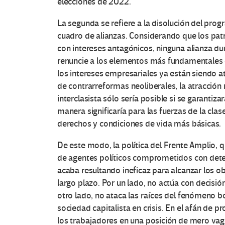
elecciones de 2022.
La segunda se refiere a la disolución del pro
cuadro de alianzas. Considerando que los patr
con intereses antagónicos, ninguna alianza du
renuncie a los elementos más fundamentales 
O
los intereses empresariales ya están siendo 
de contrarreformas neoliberales, la atracción
t
interclasista sólo sería posible si se garantiza
r
manera significaría para las fuerzas de la cla
derechos y condiciones de vida más básicas.
a
De este modo, la política del Frente Amplio, 
s
de agentes políticos comprometidos con deter
acaba resultando ineficaz para alcanzar los o
V
largo plazo. Por un lado, no actúa con decisió
otro lado, no ataca las raíces del fenómeno 
o
sociedad capitalista en crisis. En el afán de p
los trabajadores en una posición de mero vagó