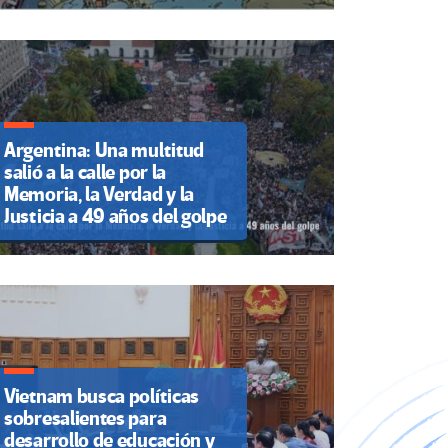
Argentina: Una multitud
salió a la calle por la
Memoria, la Verdad y la
Justicia a 49 años del golpe
Vietnam busca políticas
sobresalientes para
desarrollo de educación y