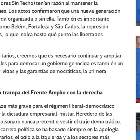
ores Sin Techo) tenían razón al mantener la
nes. Los actos confirmaron que una nueva generación
ierda organizada o sin ella. También es importante
como Belém, Fortaleza y São Carlos, la represión
, lo que indica hasta qué punto las libertades
itarios, creemos que es necesario continuar y ampliar
alles para derrocar un gobierno genocida es también un
 vidas y las garantías democráticas, la primera
a trampa del Frente Amplio con la derecha
aza más grave para el régimen liberal-democrático
e la dictadura empresarial-militar. Heredero de las
olsonaro nunca pretendió vestir el traje democrático.
arrera política se ha basado siempre en la apología
narios, el odio a la izquierda y a los sectores más