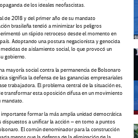
propaganda de los ideales neofascistas.
ral de 2018 y del primer año de su mandato
ción brasileña tendió a minimizar los peligros
xperimentó un rápido retroceso desde el momento en
 país. Adoptando una postura negacionista y genocida
 medidas de aislamiento social, lo que provocó un
su gobierno.
na mayoría social contra la permanencia de Bolsonaro
tica significa la defensa de las ganancias empresariales
ase trabajadora. El problema central de la situación es,
 de transformar esta oposición difusa en un movimiento
su mandato.
uy importante formar la más amplia unidad democrática
 dispuestos a unificar la acción – en torno a puntos
 Bolsonaro. El común denominador para la construcción
ada menos que la defensa de la eliminación de la