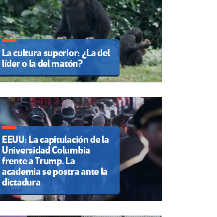
La cultura superior: ¿La del
líder o la del matón?
EEUU: La capitulación de la
Universidad Columbia
frente a Trump. La
academia se postra ante la
dictadura