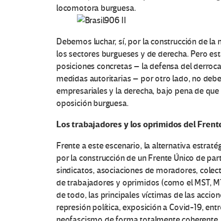
c
locomotora burguesa.
e
s
Debemos luchar, sí, por la construcción de l
los sectores burgueses y de derecha. Pero est
e
posiciones concretas – la defensa del derroc
medidas autoritarias – por otro lado, no debe
n
empresariales y la derecha, bajo pena de que 
E
oposición burguesa.
Los trabajadores y los oprimidos del Frent
d
Frente a este escenario, la alternativa estrat
u
por la construcción de un Frente Único de par
c
sindicatos, asociaciones de moradores, colect
de trabajadores y oprimidos (como el MST, MT
a
de todo, las principales víctimas de las accio
represión política, exposición a Covid-19, ent
c
neofascismo de forma totalmente coherente.