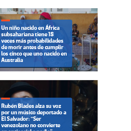
Un niño nacido en África
subsahariana tiene 18
veces más probabilidades
de morir antes de cumplir
los cinco que uno nacido en
Australia
Rubén Blades alza su voz
por un músico deportado a
El Salvador: “Ser
venezolano no convierte