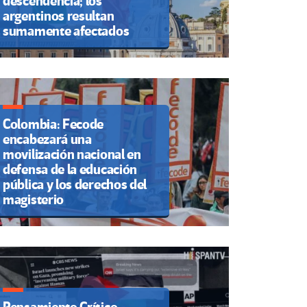
descendencia; los
argentinos resultan
sumamente afectados
Colombia: Fecode
encabezará una
movilización nacional en
defensa de la educación
pública y los derechos del
magisterio