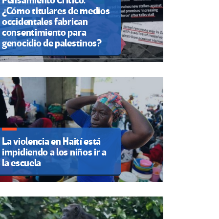
Pensamiento Crítico.
¿Cómo titulares de medios
occidentales fabrican
consentimiento para
genocidio de palestinos?
La violencia en Haití está
impidiendo a los niños ir a
la escuela