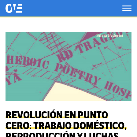
Saltar al contenido principal
OtrasVocesenEducacion.org
TOG
REVOLUCIÓN EN PUNTO
CERO: TRABAJO DOMÉSTICO,
REPRODUCCIÓN Y LUCHAS