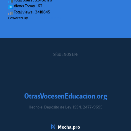
Total Users : 35460176
Views Today : 62
Total views : 3418845
Powered By
WPS Visitor Counter
SÍGUENOS EN:
OtrasVocesenEducacion.org
Hecho el Depósito de Ley. ISSN: 2477-9695
Educacion.org
Mecha.pro