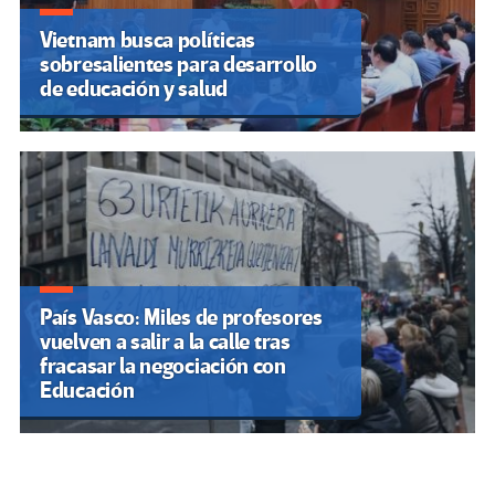
Vietnam busca políticas
sobresalientes para desarrollo
de educación y salud
País Vasco: Miles de profesores
vuelven a salir a la calle tras
fracasar la negociación con
Educación