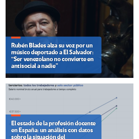
Rubén Blades alza su voz por un
músico deportado a El Salvador:
“Ser venezolano no convierte en
antisocial a nadie”
El estado de la profesión docente
en España: un análisis con datos
sobre la situación del