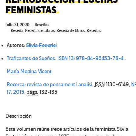
FEMINISTAS
julio 31, 2020
Reseñas
Reseña
,
Reseña de Libros
,
Reseña de libros
,
Reseñas
Autores:
Silvia Federici
Traficantes de Sueños. ISBN 13: 978-84-96453-78-4..
María Medina Vicent
Recerca: revista de pensament i analisi
,
ISSN
1130-6149,
Nº
17, 2015
,
págs.
132-135
Descripción
Este volumen reúne trece artículos de la feminista Silvia