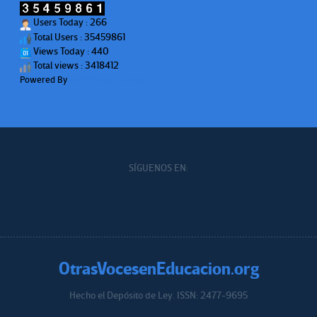
Users Today : 266
Total Users : 35459861
Views Today : 440
Total views : 3418412
Powered By
WPS Visitor Counter
SÍGUENOS EN:
OtrasVocesenEducacion.org
Hecho el Depósito de Ley. ISSN: 2477-9695
Educacion.org