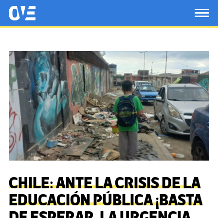
Saltar al contenido principal
OtrasVocesenEducacion.org
TOG
CHILE: ANTE LA CRISIS DE LA
EDUCACIÓN PÚBLICA ¡BASTA
DE ESPERAR, LA URGENCIA