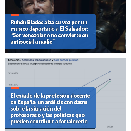
Rubén Blades alza su voz por un
músico deportado a El Salvador:
“Ser venezolano no convierte en
antisocial a nadie”
El estado de la profesión docente
en España: un análisis con datos
sobre la situación del
profesorado y las políticas que
pueden contribuir a fortalecerlo