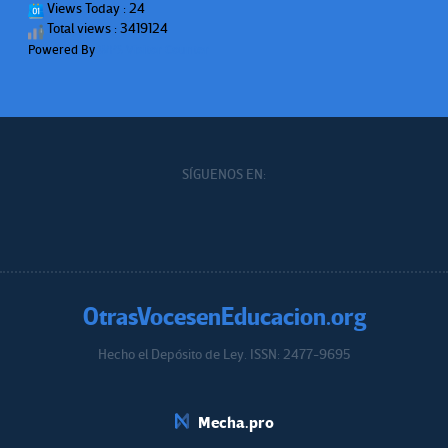
Views Today : 24
Total views : 3419124
Powered By
WPS Visitor Counter
SÍGUENOS EN:
OtrasVocesenEducacion.org
Hecho el Depósito de Ley. ISSN: 2477-9695
Educacion.org
Mecha.pro