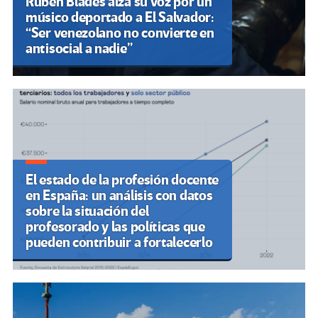
Rubén Blades alza su voz por un
músico deportado a El Salvador:
“Ser venezolano no convierte en
antisocial a nadie”
El estado de la profesión docente
en España: un análisis con datos
sobre la situación del
profesorado y las políticas que
pueden contribuir a fortalecerlo