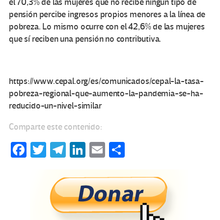
el 70,3% de las mujeres que no recibe ningún tipo de
pensión percibe ingresos propios menores a la línea de
pobreza. Lo mismo ocurre con el 42,6% de las mujeres
que sí reciben una pensión no contributiva.
https://www.cepal.org/es/comunicados/cepal-la-tasa-
pobreza-regional-que-aumento-la-pandemia-se-ha-
reducido-un-nivel-similar
Comparte este contenido:
Fa
T
Te
Li
E
C
ce
wi
le
n
m
o
b
tt
gr
ke
ail
m
o
er
a
dI
p
o
m
n
ar