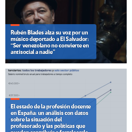
Rubén Blades alza su voz por un
músico deportado a El Salvador:
“Ser venezolano no convierte en
antisocial a nadie”
El estado de la profesión docente
en España: un análisis con datos
sobre la situación del
profesorado y las políticas que