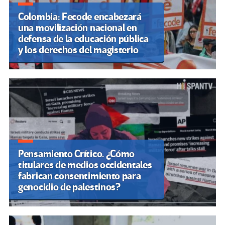
Colombia: Fecode encabezará
una movilización nacional en
defensa de la educación pública
y los derechos del magisterio
Pensamiento Crítico. ¿Cómo
titulares de medios occidentales
fabrican consentimiento para
genocidio de palestinos?