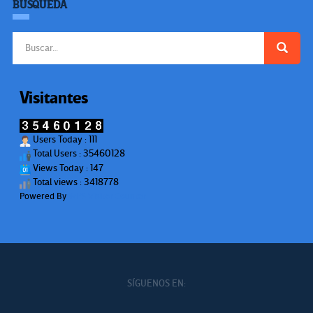
BÚSQUEDA
Buscar:
Visitantes
Users Today : 111
Total Users : 35460128
Views Today : 147
Total views : 3418778
Powered By
WPS Visitor Counter
SÍGUENOS EN: