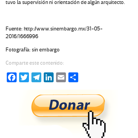
tuvo la supervisión ni orientación de algún arquitecto.
Fuente: http://www.sinembargo.mx/31-05-
2016/1666996
Fotografía: sin embargo
Comparte este contenido:
Fa
T
Te
Li
E
C
ce
wi
le
n
m
o
b
tt
gr
ke
ail
m
o
er
a
dI
p
o
m
n
ar
k
tir