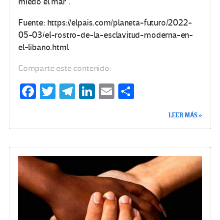
miedo el mar”.
Fuente: https://elpais.com/planeta-futuro/2022-
05-03/el-rostro-de-la-esclavitud-moderna-en-
el-libano.html
Comparte este contenido:
Fa
T
Te
Li
E
C
ce
wi
le
n
m
o
LEER MÁS »
b
tt
gr
ke
ail
m
o
er
a
dI
p
o
m
n
ar
k
tir