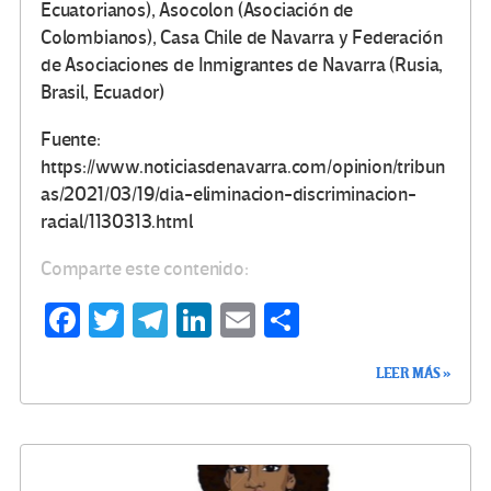
Ecuatorianos), Asocolon (Asociación de
Colombianos), Casa Chile de Navarra y Federación
de Asociaciones de Inmigrantes de Navarra (Rusia,
Brasil, Ecuador)
Fuente:
https://www.noticiasdenavarra.com/opinion/tribun
as/2021/03/19/dia-eliminacion-discriminacion-
racial/1130313.html
Comparte este contenido:
Fa
T
Te
Li
E
C
ce
wi
le
n
m
o
LEER MÁS »
b
tt
gr
ke
ail
m
o
er
a
dI
p
o
m
n
ar