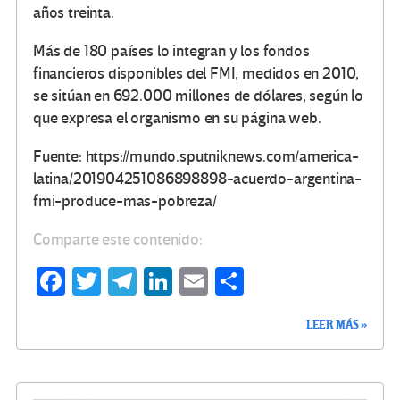
años treinta.
Más de 180 países lo integran y los fondos
financieros disponibles del FMI, medidos en 2010,
se sitúan en 692.000 millones de dólares, según lo
que expresa el organismo en su página web.
Fuente: https://mundo.sputniknews.com/america-
latina/201904251086898898-acuerdo-argentina-
fmi-produce-mas-pobreza/
Comparte este contenido:
Fa
T
Te
Li
E
C
ce
wi
le
n
m
o
LEER MÁS »
b
tt
gr
ke
ail
m
o
er
a
dI
p
o
m
n
ar