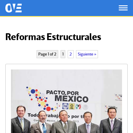
Saltar al contenido principal
OtrasVocesenEducacion.org
TOG
Reformas Estructurales
Page 1 of 2
1
2
Siguiente »