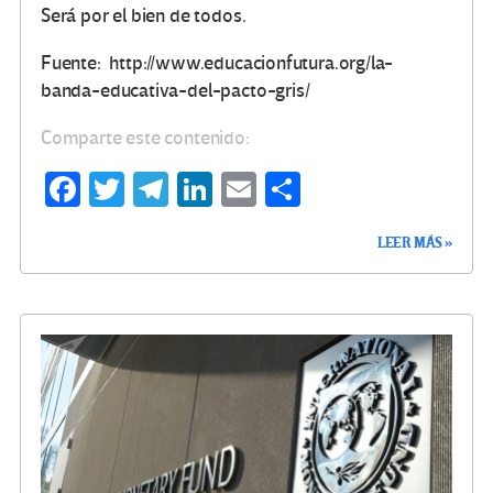
Será por el bien de todos.
Fuente: http://www.educacionfutura.org/la-
banda-educativa-del-pacto-gris/
Comparte este contenido:
Fa
T
Te
Li
E
C
ce
wi
le
n
m
o
LEER MÁS »
b
tt
gr
ke
ail
m
o
er
a
dI
p
o
m
n
ar
k
tir