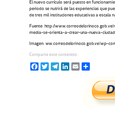
El nuevo currículo será puesto en funcionamie
periodo se nutrirá de las experiencias que pu
de tres mil instituciones educativas a escala n
Fuente: http://www.correodelorinoco.gob.ve/
media-se-orienta-a-crear-una-nueva-ciudad
O
Imagen: ww.correodelorinoco.gob.ve/wp-con
t
Comparte este contenido:
r
Fa
T
Te
Li
E
C
a
ce
wi
le
n
m
o
s
b
tt
gr
ke
ail
m
o
er
a
dI
p
V
o
m
n
ar
o
k
tir