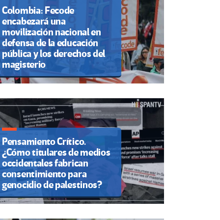
Colombia: Fecode
encabezará una
movilización nacional en
defensa de la educación
pública y los derechos del
magisterio
Pensamiento Crítico.
¿Cómo titulares de medios
occidentales fabrican
consentimiento para
genocidio de palestinos?