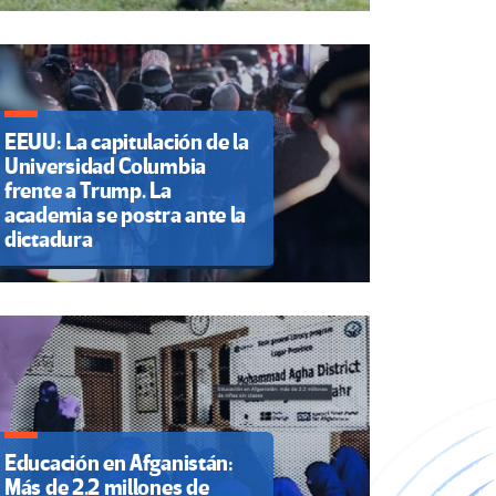
EEUU: La capitulación de la
Universidad Columbia
frente a Trump. La
academia se postra ante la
dictadura
Educación en Afganistán:
Más de 2.2 millones de