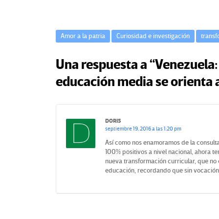
c
e
Amor a la patria
Curiosidad e investigación
transf
s
e
Una respuesta a “Venezuela:
educación media se orienta 
n
E
DORIS
d
septiembre 19, 2016 a las 1:20 pm
Así como nos enamoramos de la consulta p
u
100% positivos a nivel nacional, ahora 
nueva transformación curricular, que no e
c
educación, recordando que sin vocación
a
c