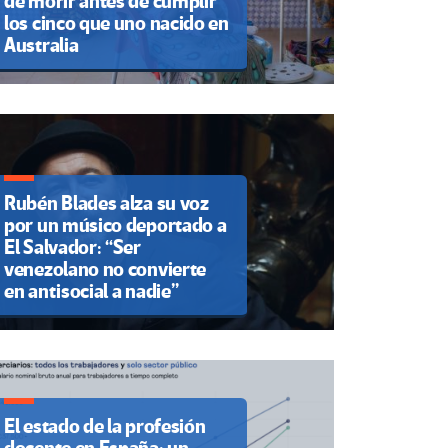
de morir antes de cumplir
los cinco que uno nacido en
Australia
Rubén Blades alza su voz
por un músico deportado a
El Salvador: “Ser
venezolano no convierte
en antisocial a nadie”
El estado de la profesión