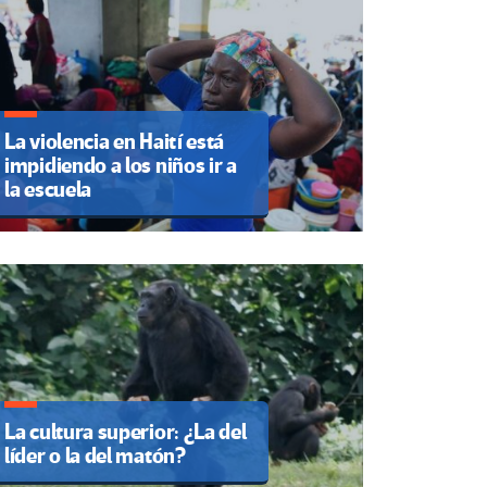
La violencia en Haití está
impidiendo a los niños ir a
la escuela
La cultura superior: ¿La del
líder o la del matón?