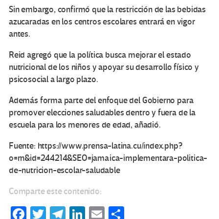
Sin embargo, confirmó que la restricción de las bebidas
azucaradas en los centros escolares entrará en vigor
antes.
Reid agregó que la política busca mejorar el estado
nutricional de los niños y apoyar su desarrollo físico y
psicosocial a largo plazo.
Además forma parte del enfoque del Gobierno para
promover elecciones saludables dentro y fuera de la
escuela para los menores de edad, añadió.
Fuente: https://www.prensa-latina.cu/index.php?
o=rn&id=244214&SEO=jamaica-implementara-politica-
de-nutricion-escolar-saludable
Comparte este contenido:
Fa
T
Te
Li
E
C