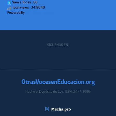
Views Today : 68
Total views : 3418040
Powered By
WPS Visitor Counter
SÍGUENOS EN:
OtrasVocesenEducacion.org
Hecho el Depósito de Ley. ISSN: 2477-9695
Educacion.org
Mecha.pro