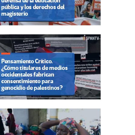
defensa de la educación
pública y los derechos del
magisterio
Pensamiento Crítico.
¿Cómo titulares de medios
occidentales fabrican
consentimiento para
genocidio de palestinos?