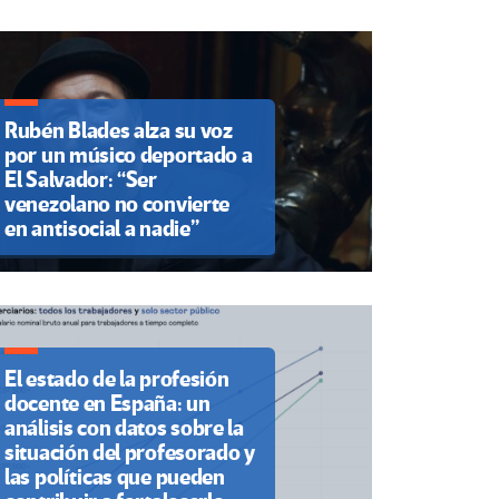
Rubén Blades alza su voz
por un músico deportado a
El Salvador: “Ser
venezolano no convierte
en antisocial a nadie”
El estado de la profesión
docente en España: un
análisis con datos sobre la
situación del profesorado y
las políticas que pueden