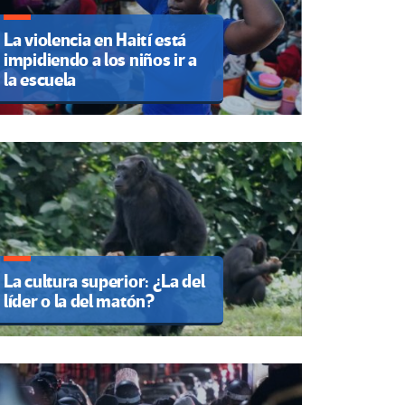
La violencia en Haití está
impidiendo a los niños ir a
la escuela
La cultura superior: ¿La del
líder o la del matón?