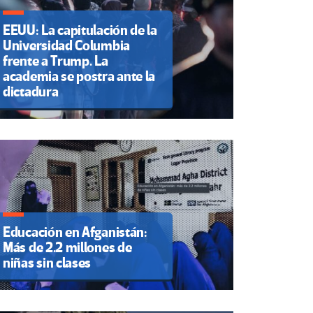
EEUU: La capitulación de la
Universidad Columbia
frente a Trump. La
academia se postra ante la
dictadura
Educación en Afganistán:
Más de 2.2 millones de
niñas sin clases