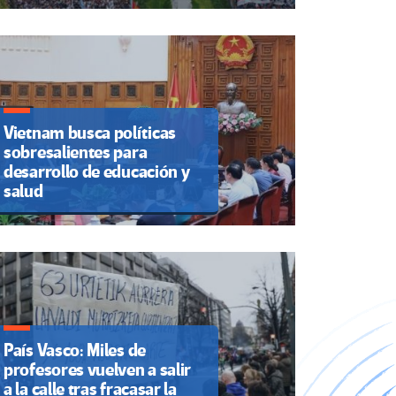
Vietnam busca políticas
sobresalientes para
desarrollo de educación y
salud
País Vasco: Miles de
profesores vuelven a salir
a la calle tras fracasar la