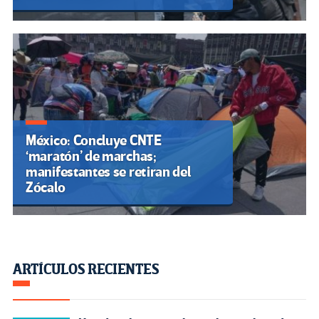
México: Concluye CNTE
‘maratón’ de marchas;
manifestantes se retiran del
Zócalo
ARTÍCULOS RECIENTES