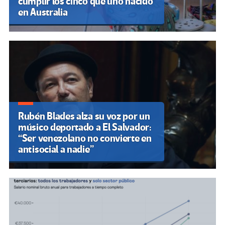
cumplir los cinco que uno nacido
en Australia
Rubén Blades alza su voz por un
músico deportado a El Salvador:
“Ser venezolano no convierte en
antisocial a nadie”