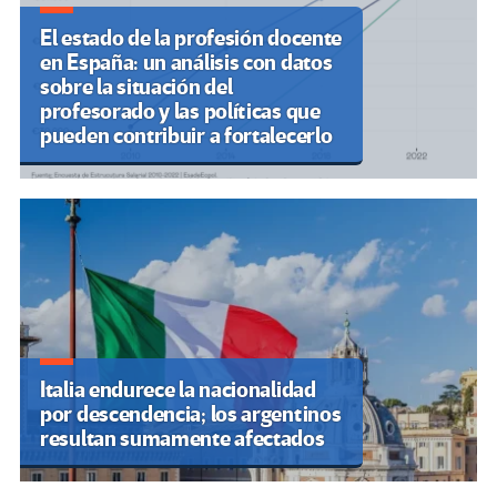
El estado de la profesión docente
en España: un análisis con datos
sobre la situación del
profesorado y las políticas que
pueden contribuir a fortalecerlo
Italia endurece la nacionalidad
por descendencia; los argentinos
resultan sumamente afectados