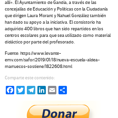
allí». El Ayuntamiento de Gandia, a través de las
concejalías de Educación y Políticas con la Ciudadanía
que dirigen Laura Morant y Nahuel González también
han dado su apoyo a la iniciativa. El consistorio ha
adquirido 400 libros que han sido repartidos en los
centros escolares para que sea utilizado como material
didáctico por parte del profesorado.
Fuente: https://www.levante-
emv.com/safor/2019/01/18/nueva-escuela-aldea-
marruecos-sostiene/1822608.html
Comparte este contenido:
Fa
T
Te
Li
E
C
ce
wi
le
n
m
o
b
tt
gr
ke
ail
m
o
er
a
dI
p