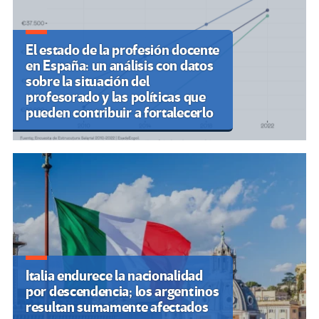
El estado de la profesión docente
en España: un análisis con datos
sobre la situación del
profesorado y las políticas que
pueden contribuir a fortalecerlo
Italia endurece la nacionalidad
por descendencia; los argentinos
resultan sumamente afectados