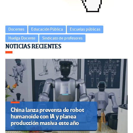
Docentes
Educación Pública
Escuelas públicas
Huelga Docente
Sindicato de profesores
Navegación
NOTICIAS RECIENTES
de
entradas
China lanza preventa de robot
humanoide con IA y planea
producción masiva este año