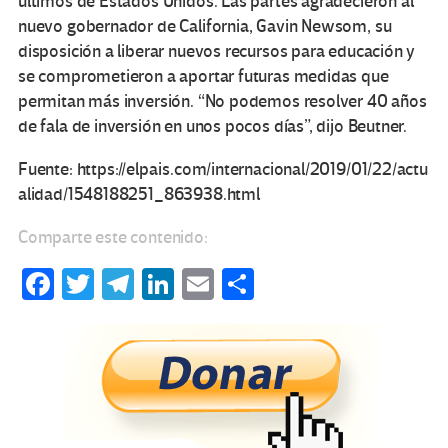
últimos de Estados Unidos. Las partes agradecieron al
nuevo gobernador de California, Gavin Newsom, su
disposición a liberar nuevos recursos para educación y
se comprometieron a aportar futuras medidas que
permitan más inversión. “No podemos resolver 40 años
de fala de inversión en unos pocos días”, dijo Beutner.
Fuente: https://elpais.com/internacional/2019/01/22/actu
alidad/1548188251_863938.html
Comparte este contenido:
Fa
T
Te
Li
E
C
ce
wi
le
n
m
o
b
tt
gr
ke
ail
m
o
er
a
dI
p
o
m
n
ar
k
tir