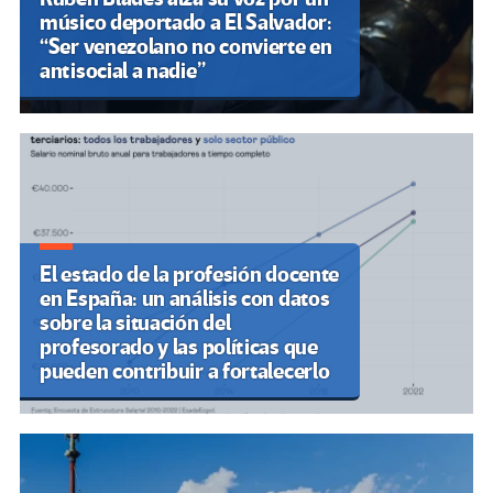
músico deportado a El Salvador:
“Ser venezolano no convierte en
antisocial a nadie”
El estado de la profesión docente
en España: un análisis con datos
sobre la situación del
profesorado y las políticas que
pueden contribuir a fortalecerlo