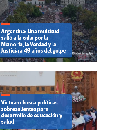
Argentina: Una multitud
salió a la calle por la
Memoria, la Verdad y la
Justicia a 49 años del golpe
Vietnam busca políticas
sobresalientes para
desarrollo de educación y
salud