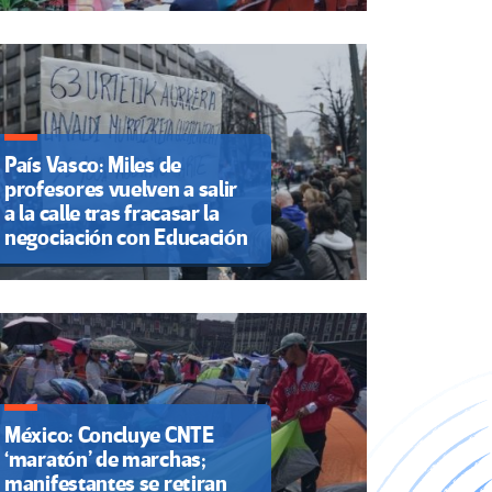
País Vasco: Miles de
profesores vuelven a salir
a la calle tras fracasar la
negociación con Educación
México: Concluye CNTE
‘maratón’ de marchas;
manifestantes se retiran