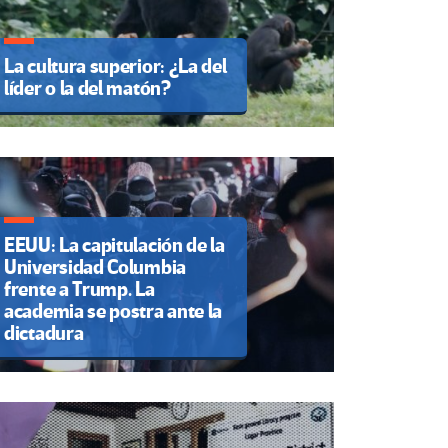
La cultura superior: ¿La del
líder o la del matón?
EEUU: La capitulación de la
Universidad Columbia
frente a Trump. La
academia se postra ante la
dictadura