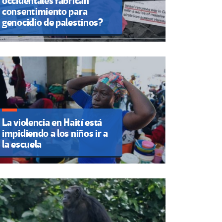
occidentales fabrican
consentimiento para
genocidio de palestinos?
La violencia en Haití está
impidiendo a los niños ir a
la escuela