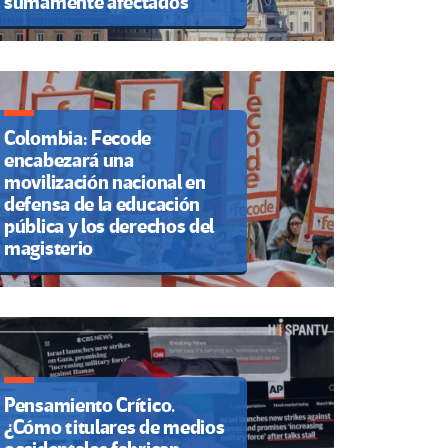
sumamente afectados
Colombia: Fecode
encabezará una
movilización nacional en
defensa de la educación
pública y los derechos del
magisterio
Pensamiento Crítico.
¿Cómo titulares de medios