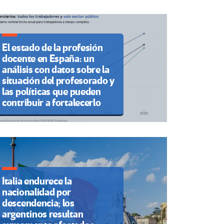
El estado de la profesión
docente en España: un
análisis con datos sobre la
situación del profesorado y
las políticas que pueden
contribuir a fortalecerlo
Italia endurece la
nacionalidad por
descendencia; los
argentinos resultan