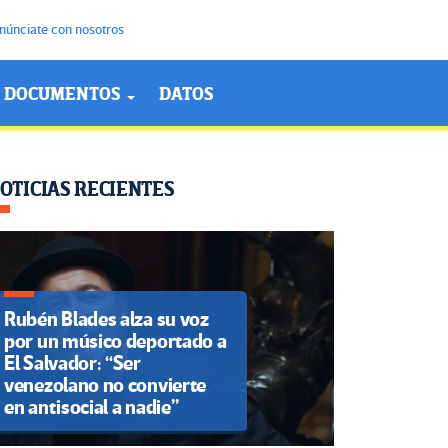
núnciate con nosotros
DOCUMENTOS
DATOS
OTICIAS RECIENTES
Rubén Blades alza su voz
por un músico deportado a
El Salvador: “Ser
venezolano no convierte
en antisocial a nadie”