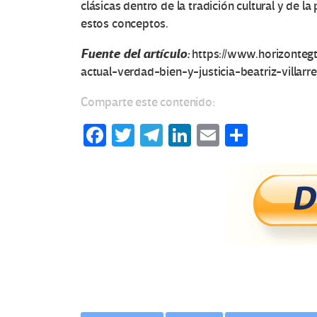
clásicas dentro de la tradición cultural y de l
estos conceptos.
Fuente del artículo:
https://www.horizontegt
actual-verdad-bien-y-justicia-beatriz-villarre
Comparte este contenido:
Fa
T
Te
Li
E
C
ce
wi
le
n
m
o
b
tt
gr
ke
ail
m
o
er
a
dI
p
o
m
n
ar
k
tir