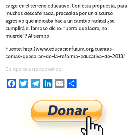
cargo en el terreno educativo. Con esta propuesta, para
muchos descafeinada, precedida por un discurso
agresivo que indicaba hacia un cambio radical ¿se
cumplirá el famoso dicho: “perro que ladra, no
muerde”? Al tiempo.
Fuente: http://www.educacionfutura.org/cuantas-
comas-quedaran-de-la-reforma-educativa-de-2013/
Comparte este contenido:
Fa
T
Te
Li
E
C
ce
wi
le
n
m
o
b
tt
gr
ke
ail
m
o
er
a
dI
p
o
m
n
ar
k
tir