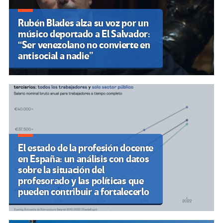
Rubén Blades alza su voz por un
músico deportado a El Salvador:
“Ser venezolano no convierte en
antisocial a nadie”
El estado de la profesión docente
en España: un análisis con datos
sobre la situación del
profesorado y las políticas que
pueden contribuir a fortalecerlo