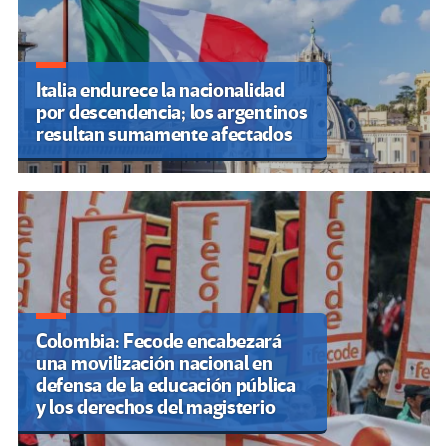
Italia endurece la nacionalidad
por descendencia; los argentinos
resultan sumamente afectados
Colombia: Fecode encabezará
una movilización nacional en
defensa de la educación pública
y los derechos del magisterio