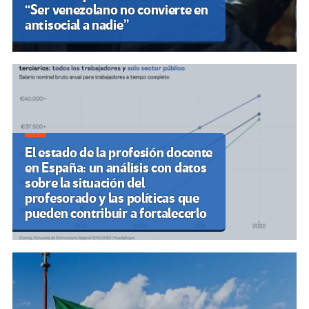
“Ser venezolano no convierte en
antisocial a nadie”
El estado de la profesión docente
en España: un análisis con datos
sobre la situación del
profesorado y las políticas que
pueden contribuir a fortalecerlo