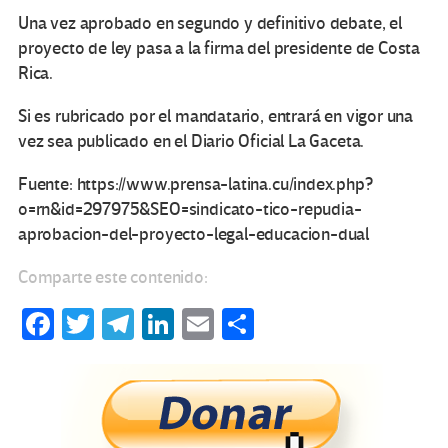
Una vez aprobado en segundo y definitivo debate, el
proyecto de ley pasa a la firma del presidente de Costa
Rica.
Si es rubricado por el mandatario, entrará en vigor una
vez sea publicado en el Diario Oficial La Gaceta.
Fuente: https://www.prensa-latina.cu/index.php?
o=rn&id=297975&SEO=sindicato-tico-repudia-
aprobacion-del-proyecto-legal-educacion-dual
Comparte este contenido:
Fa
T
Te
Li
E
C
ce
wi
le
n
m
o
b
tt
gr
ke
ail
m
o
er
a
dI
p