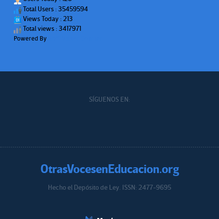
Total Users : 35459594
Views Today : 213
Total views : 3417971
Powered By
WPS Visitor Counter
SÍGUENOS EN:
OtrasVocesenEducacion.org
Hecho el Depósito de Ley. ISSN: 2477-9695
Educacion.org