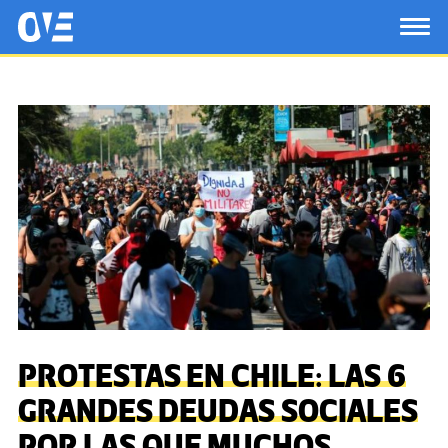
Saltar al contenido principal
OtrasVocesenEducacion.org
TOG
PROTESTAS EN CHILE: LAS 6
GRANDES DEUDAS SOCIALES
POR LAS QUE MUCHOS