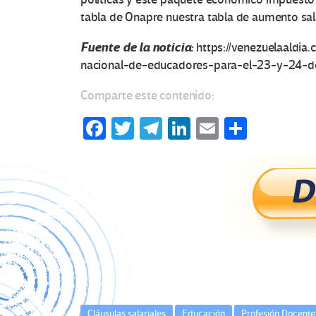
tabla de Onapre nuestra tabla de aumento sala
Fuente de la noticia:
https://venezuelaaldi
nacional-de-educadores-para-el-23-y-24-d
Comparte este contenido:
Fa
T
Te
Li
E
C
ce
wi
le
n
m
o
b
tt
gr
ke
ail
m
o
er
a
dI
p
o
m
n
ar
k
tir
Cláusulas salariales
Educación
Profesión Docente