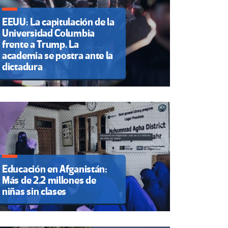
EEUU: La capitulación de la
Universidad Columbia
frente a Trump. La
academia se postra ante la
dictadura
Educación en Afganistán:
Más de 2.2 millones de
niñas sin clases