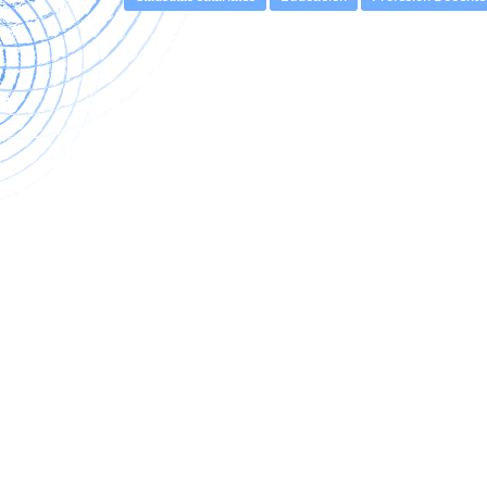
Navegación
de
entradas