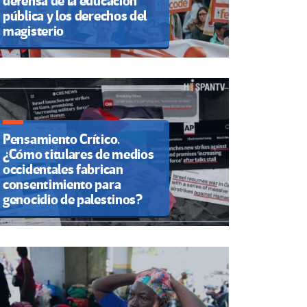
defensa de la educación
pública y los derechos del
magisterio
Pensamiento Crítico.
¿Cómo titulares de medios
occidentales fabrican
consentimiento para
genocidio de palestinos?