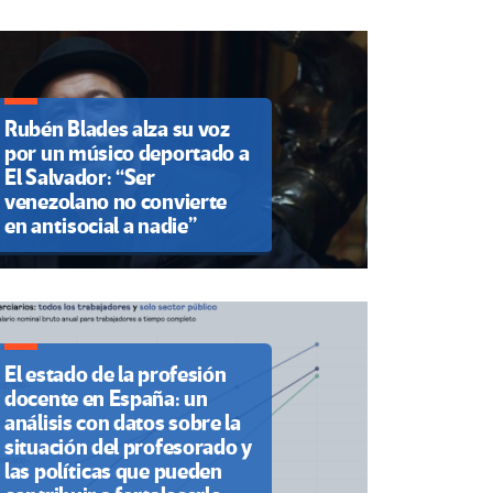
Rubén Blades alza su voz
por un músico deportado a
El Salvador: “Ser
venezolano no convierte
en antisocial a nadie”
El estado de la profesión
docente en España: un
análisis con datos sobre la
situación del profesorado y
las políticas que pueden