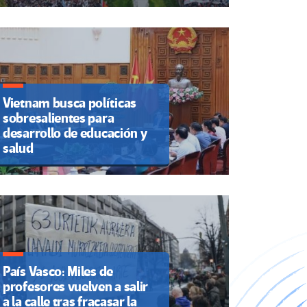
Vietnam busca políticas
sobresalientes para
desarrollo de educación y
salud
País Vasco: Miles de
profesores vuelven a salir
a la calle tras fracasar la