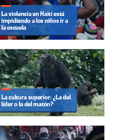
La violencia en Haití está
impidiendo a los niños ir a
la escuela
La cultura superior: ¿La del
líder o la del matón?