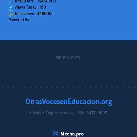
Total Users : 35460202
Views Today : 100
Total views : 3418883
Powered By
WPS Visitor Counter
SÍGUENOS EN:
OtrasVocesenEducacion.org
Hecho el Depósito de Ley. ISSN: 2477-9695
Educacion.org
Mecha.pro