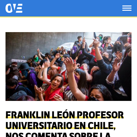
Saltar al contenido principal
OtrasVocesenEducacion.org
TOG
FRANKLIN LEÓN PROFESOR
UNIVERSITARIO EN CHILE,
NOS COMENTA SOBRE LA