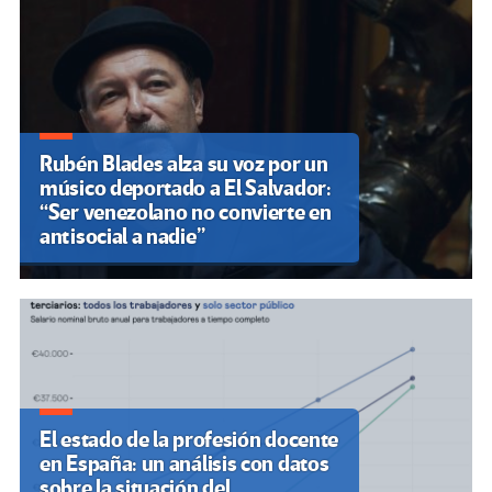
Rubén Blades alza su voz por un
músico deportado a El Salvador:
“Ser venezolano no convierte en
antisocial a nadie”
El estado de la profesión docente
en España: un análisis con datos
sobre la situación del