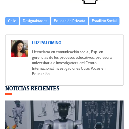
Chile
Desigualdades
Educación Privada
Estallido Social
LUZ PALOMINO
Licenciada en comunicación social, Esp. en
gerencias de los procesos educativos, profesora
universitaria e investigadora del Centro
Internacional Investigaciones Otras Voces en
Educación
Navegación
NOTICIAS RECIENTES
de
entradas