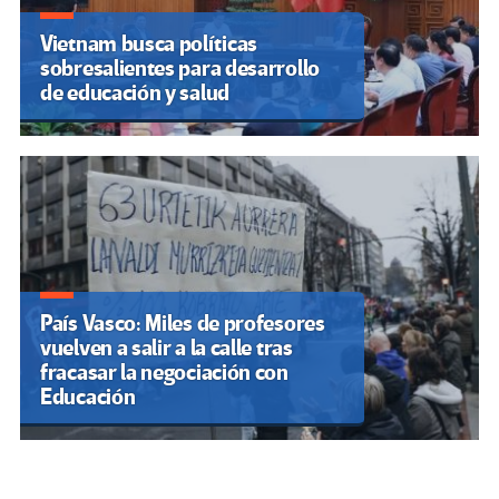
Vietnam busca políticas
sobresalientes para desarrollo
de educación y salud
País Vasco: Miles de profesores
vuelven a salir a la calle tras
fracasar la negociación con
Educación