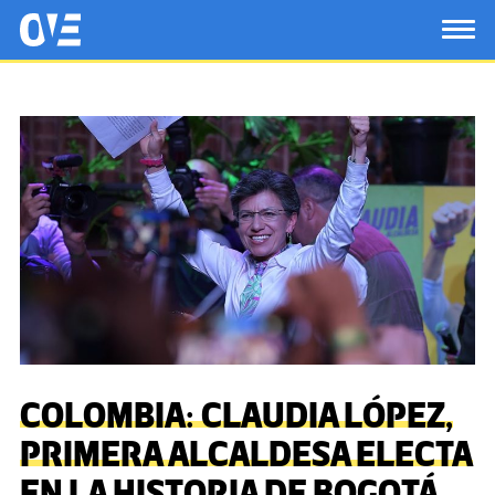
Saltar al contenido principal
OtrasVocesenEducacion.org
TOG
COLOMBIA: CLAUDIA LÓPEZ,
PRIMERA ALCALDESA ELECTA
EN LA HISTORIA DE BOGOTÁ