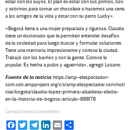
estar con los suyos. El plan es estar con sus primos, tíos
y sobrinos para tomar un chocolate o hacernos una cena
a los amigos de la vida y estar con su perro Lucky».
«Bogotá tiene a una mujer preparada y rigurosa. Claudia
tiene un doctorado que le permiten entender desafíos
de la sociedad para luego buscar y formular soluciones.
Tiene una memoria impresionante y conoce la ciudad.
Trabajó con los barrios y con la gente. Conoce lo
popular. Es hecha a pulso y aguerrida», agregó Lozano.
Fuente de la noticia:
https://amp-elespectador-
com.cdn.ampproject.org/c/s/amp.elespectador.com/noti
cias/bogota/claudia-lopez-primera-alcaldesa-electa-
en-la-historia-de-bogota-articulo-888178
Comparte este contenido:
Fa
T
Te
Li
E
C