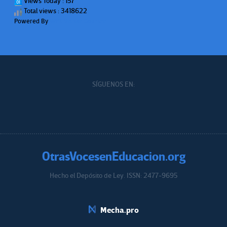
Views Today : 157
Total views : 3418622
Powered By
WPS Visitor Counter
SÍGUENOS EN:
OtrasVocesenEducacion.org
Hecho el Depósito de Ley. ISSN: 2477-9695
Educacion.org
Mecha.pro