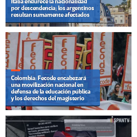
Italia endurece la nacionalidad
por descendencia; los argentinos
resultan sumamente afectados
Colombia: Fecode encabezará
una movilización nacional en
defensa de la educación pública
y los derechos del magisterio