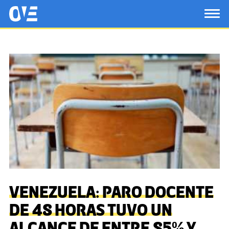
Saltar al contenido principal
OtrasVocesenEducacion.org
TOG
VENEZUELA: PARO DOCENTE
DE 48 HORAS TUVO UN
ALCANCE DE ENTRE 85% Y