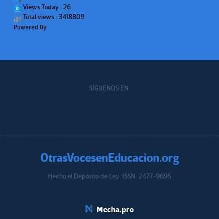
Views Today : 26
Total views : 3418809
Powered By
WPS Visitor Counter
SÍGUENOS EN:
OtrasVocesenEducacion.org
Hecho el Depósito de Ley. ISSN: 2477-9695
Educacion.org
Mecha.pro