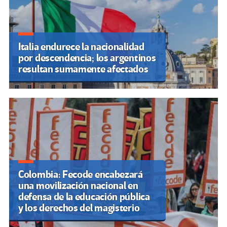
Italia endurece la nacionalidad
por descendencia; los argentinos
resultan sumamente afectados
Colombia: Fecode encabezará
una movilización nacional en
defensa de la educación pública
y los derechos del magisterio