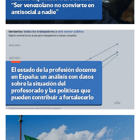
“Ser venezolano no convierte en
antisocial a nadie”
El estado de la profesión docente
en España: un análisis con datos
sobre la situación del
profesorado y las políticas que
pueden contribuir a fortalecerlo