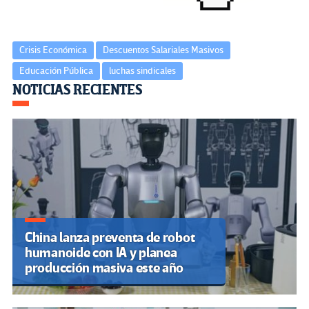
Crisis Económica
Descuentos Salariales Masivos
Educación Pública
luchas sindicales
Navegación
NOTICIAS RECIENTES
de
entradas
China lanza preventa de robot
humanoide con IA y planea
producción masiva este año