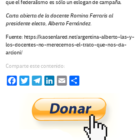
que el federalismo es sólo un eslogan de campaña.
Carta abierta de la docente Romina Ferraris al
presidente electo, Alberto Fernández
.
Fuente: https://kaosenlared.net/argentina-alberto-las-y-
los-docentes-no-merecemos-el-trato-que-nos-da-
arcioni/
Comparte este contenido:
Fa
T
Te
Li
E
C
ce
wi
le
n
m
o
b
tt
gr
ke
ail
m
o
er
a
dI
p
o
m
n
ar
k
tir