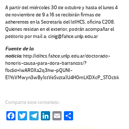
A partir del miércoles 30 de octubre y hasta el lunes 4
de noviembre de 9 a 16 se recibirán firmas de
adherentes en la Secretaría del IdIHCS, oficina C208.
Quienes residan en el exterior, podrán acompañar el
petitorio por mail a: cinig@fahce.unlp.edu.ar
Fuente de la
noticia:
http://idihcs.fahce.unlp.edu.ar/doctorado-
honoris-causa-para-dora-barrancos/?
fbclid=IwAR0Xa2q3hw-pQUNI-
E1YsVMwyn3wBy1ctVeSvzta1U4H0mLKDXcP_STOcbk
Comparte este contenido:
Fa
T
Te
Li
E
C
ce
wi
le
n
m
o