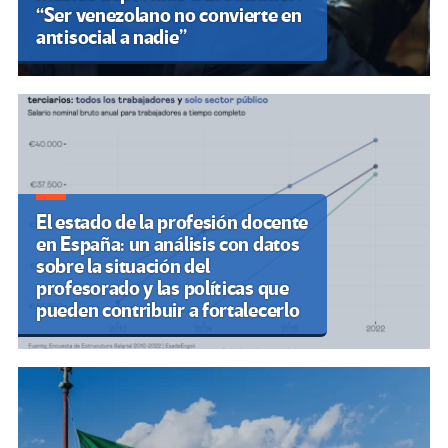
“Ser venezolano no convierte en
antisocial a nadie”
El estado de la profesión docente
en España: un análisis con datos
sobre la situación del
profesorado y las políticas que
pueden contribuir a fortalecerlo