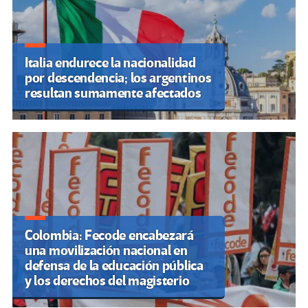
Italia endurece la nacionalidad
por descendencia; los argentinos
resultan sumamente afectados
Colombia: Fecode encabezará
una movilización nacional en
defensa de la educación pública
y los derechos del magisterio