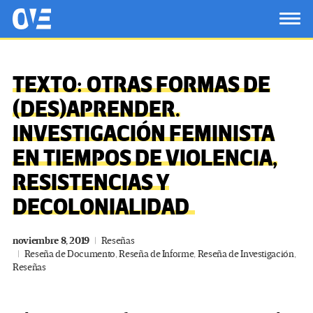
Saltar al contenido principal
OtrasVocesenEducacion.org
TOG
TEXTO: OTRAS FORMAS DE
(DES)APRENDER.
INVESTIGACIÓN FEMINISTA
EN TIEMPOS DE VIOLENCIA,
RESISTENCIAS Y
DECOLONIALIDAD
noviembre 8, 2019
Reseñas
Reseña de Documento
,
Reseña de Informe
,
Reseña de Investigación
,
Reseñas