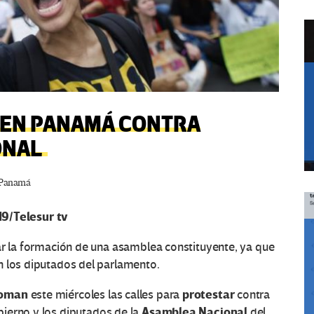
 EN PANAMÁ CONTRA
ONAL
Panamá
/Telesur tv
ar la formación de una asamblea constituyente, ya que
n los diputados del parlamento.
toman
protestar
este miércoles las calles para
contra
Asamblea Nacional
bierno y los diputados de la
del