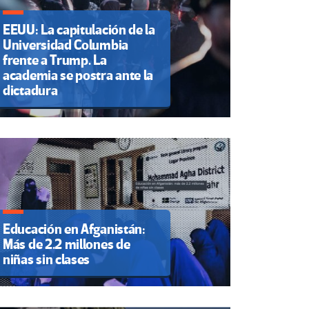
EEUU: La capitulación de la
Universidad Columbia
frente a Trump. La
academia se postra ante la
dictadura
Educación en Afganistán:
Más de 2.2 millones de
niñas sin clases