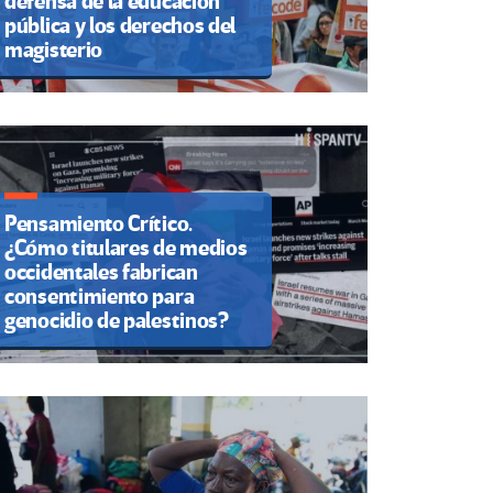
defensa de la educación
pública y los derechos del
magisterio
Pensamiento Crítico.
¿Cómo titulares de medios
occidentales fabrican
consentimiento para
genocidio de palestinos?