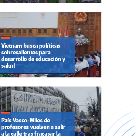
Vietnam busca políticas
sobresalientes para
desarrollo de educación y
salud
País Vasco: Miles de
profesores vuelven a salir
a la calle tras fracasar la