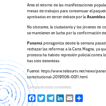
Ante el retorno de las manifestaciones popula
mesas de trabajos para consensuar el paque
Asamblea 
aprobadas en tercer debate por la
No obstante, la ciudadanía y los jóvenes no c
se mantienen en lucha por la conformación d
Panamá
protagoniza desde la semana pasad
rechazar las reformas a la Carta Magna, ya que
protesta ha habido represión policial contra l
has sido detenidas.
Fuente: https://www.telesurtv.net/news/pan
constitucional-20191106-0011.html
Comparte este contenido:
Fa
T
Te
Li
E
C
ce
wi
le
n
m
o