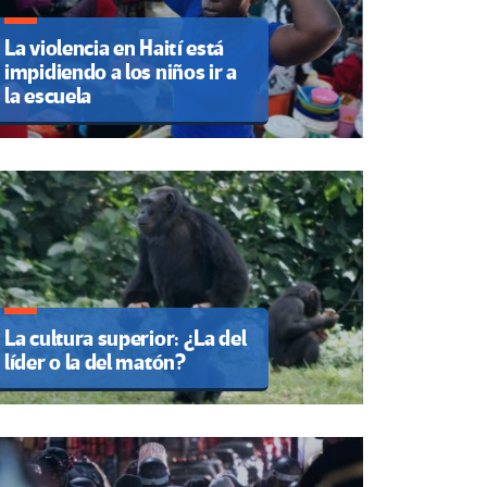
La violencia en Haití está
impidiendo a los niños ir a
la escuela
La cultura superior: ¿La del
líder o la del matón?