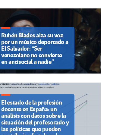
Rubén Blades alza su voz
por un músico deportado a
El Salvador: “Ser
venezolano no convierte
en antisocial a nadie”
El estado de la profesión
docente en España: un
análisis con datos sobre la
situación del profesorado y
las políticas que pueden