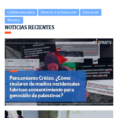
Calidad educativa
Derecho a la Educación
Educación
Mineduc
Navegación
NOTICIAS RECIENTES
de
entradas
Pensamiento Crítico. ¿Cómo
titulares de medios occidentales
fabrican consentimiento para
genocidio de palestinos?