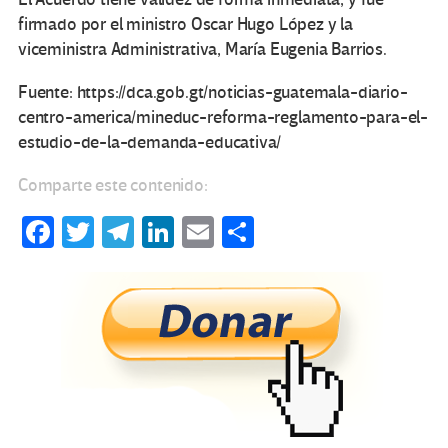
firmado por el ministro Oscar Hugo López y la
viceministra Administrativa, María Eugenia Barrios.
Fuente: https://dca.gob.gt/noticias-guatemala-diario-
centro-america/mineduc-reforma-reglamento-para-el-
estudio-de-la-demanda-educativa/
Comparte este contenido:
Fa
T
Te
Li
E
C
ce
wi
le
n
m
o
b
tt
gr
ke
ail
m
o
er
a
dI
p
o
m
n
ar
k
tir