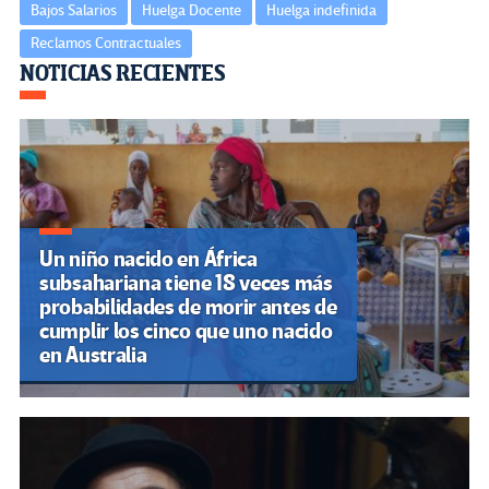
Bajos Salarios
Huelga Docente
Huelga indefinida
Reclamos Contractuales
Navegación
NOTICIAS RECIENTES
de
entradas
Un niño nacido en África
subsahariana tiene 18 veces más
probabilidades de morir antes de
cumplir los cinco que uno nacido
en Australia