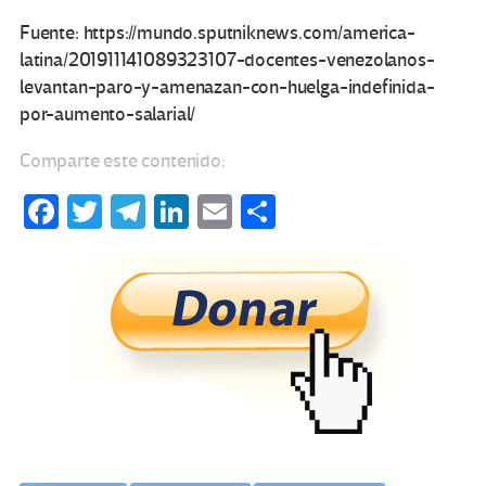
Fuente: https://mundo.sputniknews.com/america-
latina/201911141089323107-docentes-venezolanos-
levantan-paro-y-amenazan-con-huelga-indefinida-
por-aumento-salarial/
Comparte este contenido:
Fa
T
Te
Li
E
C
ce
wi
le
n
m
o
b
tt
gr
ke
ail
m
o
er
a
dI
p
o
m
n
ar
k
tir