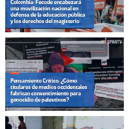
Colombia: Fecode encabezará
una movilización nacional en
defensa de la educación pública
y los derechos del magisterio
Pensamiento Crítico. ¿Cómo
titulares de medios occidentales
fabrican consentimiento para
genocidio de palestinos?