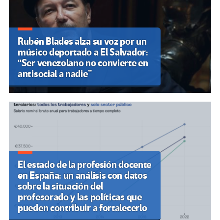
Rubén Blades alza su voz por un
músico deportado a El Salvador:
“Ser venezolano no convierte en
antisocial a nadie”
El estado de la profesión docente
en España: un análisis con datos
sobre la situación del
profesorado y las políticas que
pueden contribuir a fortalecerlo