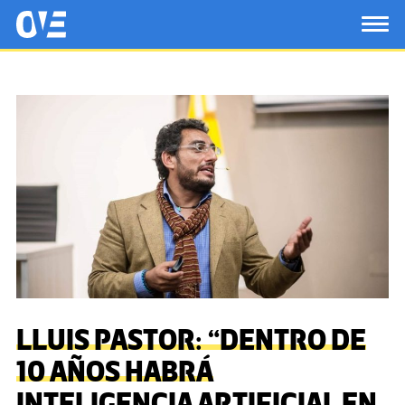
Saltar al contenido principal
OtrasVocesenEducacion.org
TOG
LLUIS PASTOR: “DENTRO DE
10 AÑOS HABRÁ
INTELIGENCIA ARTIFICIAL EN