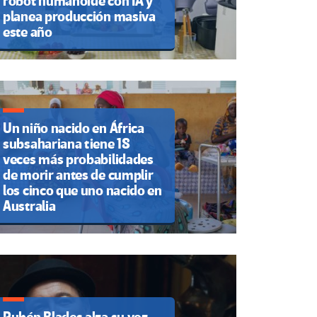
robot humanoide con IA y
planea producción masiva
este año
Un niño nacido en África
subsahariana tiene 18
veces más probabilidades
de morir antes de cumplir
los cinco que uno nacido en
Australia