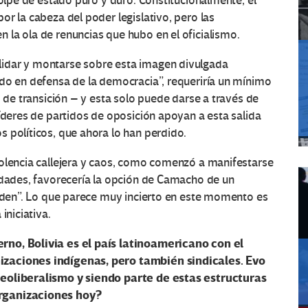
golpe de estado puro y duro. Constitucionalmente, el
r la cabeza del poder legislativo, pero las
la ola de renuncias que hubo en el oficialismo.
idar y montarse sobre esta imagen divulgada
ndo en defensa de la democracia”, requeriría un mínimo
o de transición – y esta solo puede darse a través de
líderes de partidos de oposición apoyan a esta salida
 políticos, que ahora lo han perdido.
iolencia callejera y caos, como comenzó a manifestarse
udades, favorecería la opción de Camacho de un
orden”. Lo que parece muy incierto en este momento es
iniciativa.
rno, Bolivia es el país latinoamericano con el
izaciones indígenas, pero también sindicales. Evo
neoliberalismo y siendo parte de estas estructuras
rganizaciones hoy?