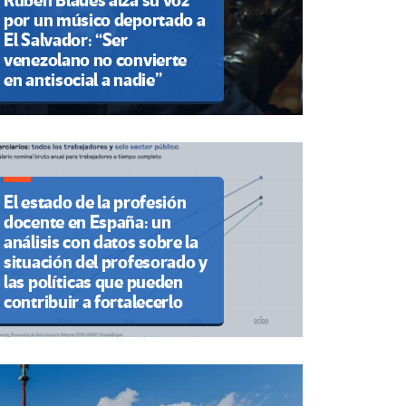
Rubén Blades alza su voz
por un músico deportado a
El Salvador: “Ser
venezolano no convierte
en antisocial a nadie”
El estado de la profesión
docente en España: un
análisis con datos sobre la
situación del profesorado y
las políticas que pueden
contribuir a fortalecerlo