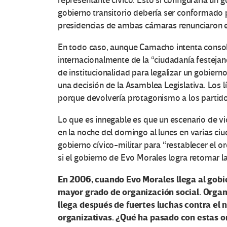
representante cívico. Esto sí configuraría un 
gobierno transitorio debería ser conformado po
presidencias de ambas cámaras renunciaron en 
O
En todo caso, aunque Camacho intenta consol
internacionalmente de la “ciudadanía festeja
t
de institucionalidad para legalizar un gobiern
una decisión de la Asamblea Legislativa. Los 
r
porque devolvería protagonismo a los partidos
a
Lo que es innegable es que un escenario de v
en la noche del domingo al lunes en varias ci
s
gobierno cívico-militar para “restablecer el 
si el gobierno de Evo Morales logra retomar la 
V
En 2006, cuando Evo Morales llega al gobie
o
mayor grado de organización social. Organ
c
llega después de fuertes luchas contra el 
organizativas.
¿
Qué ha pasado con estas o