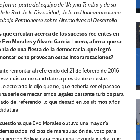
nde forma parte del equipo de Wayna Tambo y de su
de la Red de la Diversidad, de la red latinoamericana
rabajo Permanente sobre Alternativas al Desarrollo.
s que circulan acerca de los sucesos recientes en
de Evo Morales y Álvaro García Linera, afirma que se
habla de una fiesta de la democracia, que logró
entarios te provocan estas interpretaciones?
nte remontar al referendo del 21 de febrero de 2016
a vez más como candidato a presidente en estas
l electorado le dijo que no, que debería ser el pasado
una serie de mecanismos legales bastante turbios para
tado del referendo, lo que desató en los últimos años
didatura.
e cuestiona que Evo Morales obtuvo una mayoría
o demasiados indicios de manipulación del voto para
equiere en Bolivia para evitar una segunda vuelta, que