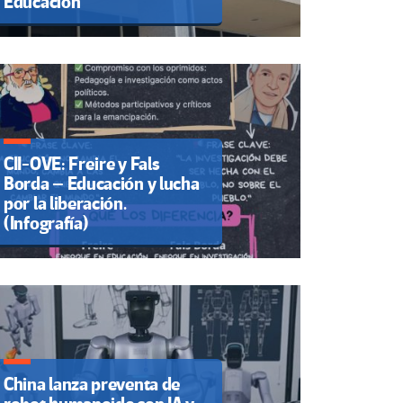
Educación
CII-OVE: Freire y Fals
Borda – Educación y lucha
por la liberación.
(Infografía)
China lanza preventa de