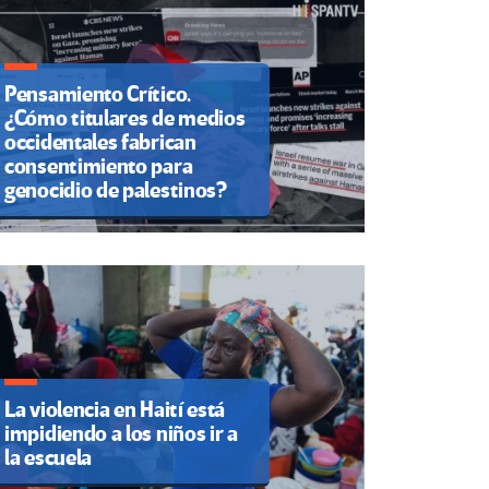
Pensamiento Crítico.
¿Cómo titulares de medios
occidentales fabrican
consentimiento para
genocidio de palestinos?
La violencia en Haití está
impidiendo a los niños ir a
la escuela