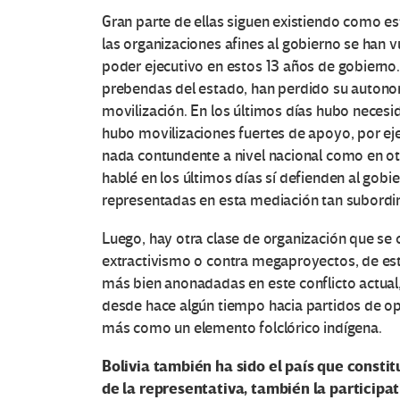
e
Gran parte de ellas siguen existiendo como e
s
las organizaciones afines al gobierno se han 
poder ejecutivo en estos 13 años de gobierno
e
prebendas del estado, han perdido su autonom
movilización. En los últimos días hubo necesi
n
hubo movilizaciones fuertes de apoyo, por e
E
nada contundente a nivel nacional como en ot
hablé en los últimos días sí defienden al gobi
d
representadas en esta mediación tan subordi
u
Luego, hay otra clase de organización que se ce
extractivismo o contra megaproyectos, de es
c
más bien anonadadas en este conflicto actual,
desde hace algún tiempo hacia partidos de op
a
más como un elemento folclórico indígena.
c
Bolivia también ha sido el país que consti
de la representativa, también la participat
i