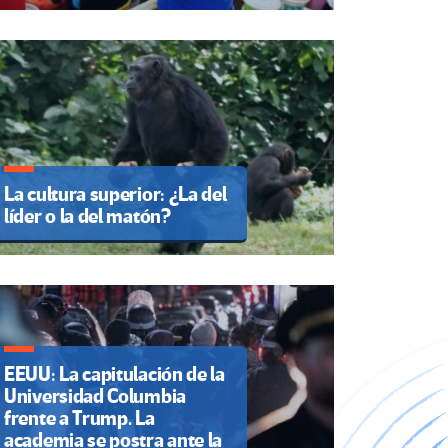
La cultura superior: ¿La del
líder o la del matón?
EEUU: La capitulación de la
Universidad Columbia
frente a Trump. La
academia se postra ante la