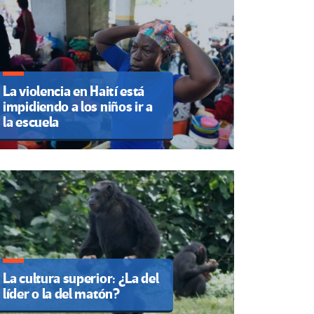
La violencia en Haití está
impidiendo a los niños ir a
la escuela
La cultura superior: ¿La del
líder o la del matón?