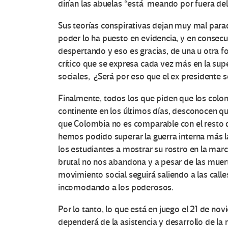
dirían las abuelas “está meando por fuera del 
Sus teorías conspirativas dejan muy mal parad
poder lo ha puesto en evidencia, y en consecu
O
despertando y eso es gracias, de una u otra f
crítico que se expresa cada vez más en la sup
t
sociales, ¿Será por eso que el ex presidente 
r
Finalmente, todos los que piden que los col
continente en los últimos días, desconocen q
a
que Colombia no es comparable con el resto 
s
hemos podido superar la guerra interna más la
los estudiantes a mostrar su rostro en la marcha
V
brutal no nos abandona y a pesar de las muerte
movimiento social seguirá saliendo a las calles
o
incomodando a los poderosos.
c
Por lo tanto, lo que está en juego el 21 de nov
dependerá de la asistencia y desarrollo de la m