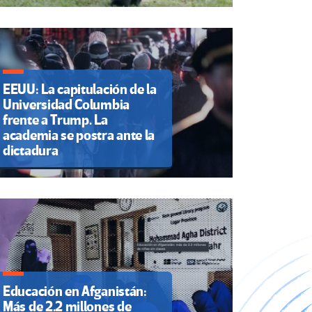
EEUU: La capitulación de la
Universidad Columbia
frente a Trump. La
academia se postra ante la
dictadura
Educación en Afganistán:
Más de 2.2 millones de