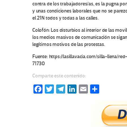
e
contra de los trabajadores/as, es la pugna po
y unas condiciones laborales que no se parezca
s
el 21N todos y todas a las calles.
e
Colofón: Los disturbios al interior de las mov
n
los medios masivos de comunicación se sigan 
legítimos motivos de las protestas.
E
Fuente: https://lasillavacia.com/silla-llena/
d
71730
u
Comparte este contenido:
c
Fa
T
Te
Li
E
C
ce
wi
le
n
m
o
a
b
tt
gr
ke
ail
m
c
o
er
a
dI
p
o
m
n
ar
i