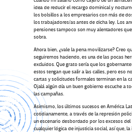
cuando mi salario como cajero de un almacén
idea de reducir el recargo dominical y nocturn
los bolsillos a los empresarios con más de do
los trabajadores/as antes de dicha ley. Los a
pensiones tampoco son muy alentadores que d
sobra.
Ahora bien, ¿vale la pena movilizarse? Creo q
seguiremos haciendo, es una de las pocas her
excluidos. Que grato sería que los gobernant
estos tengan que salir a las calles, pero eso 
cartas y solicitudes formales terminan en la 
Ojalá algún día un buen gobierno escuche a to
las campañas.
Asimismo, los últimos sucesos en América Lat
cotidianamente, a través de la represión polic
un escenario desbordado por los excesos del
cualquier lógica de injusticia social, así que,