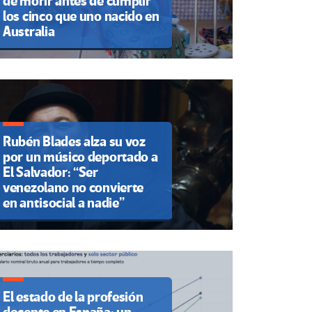
de morir antes de cumplir
los cinco que uno nacido en
Australia
Rubén Blades alza su voz
por un músico deportado a
El Salvador: “Ser
venezolano no convierte
en antisocial a nadie”
El estado de la profesión