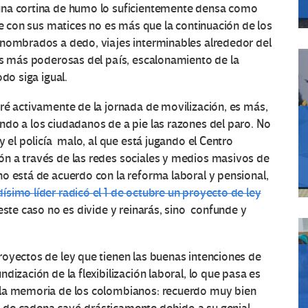
una cortina de humo lo suficientemente densa como
ue con sus matices no es más que la continuación de los
 nombrados a dedo, viajes interminables alrededor del
as más poderosas del país, escalonamiento de la
do siga igual.
ré activamente de la jornada de movilización, es más,
do a los ciudadanos de a pie las razones del paro. No
y el policía malo, al que está jugando el Centro
n a través de las redes sociales y medios masivos de
o está de acuerdo con la reforma laboral y pensional,
simo líder radicó el 1 de octubre un proyecto de ley
 este caso no es divide y reinarás, sino confunde y
royectos de ley que tienen las buenas intenciones de
dización de la flexibilización laboral, lo que pasa es
ala memoria de los colombianos: recuerdo muy bien