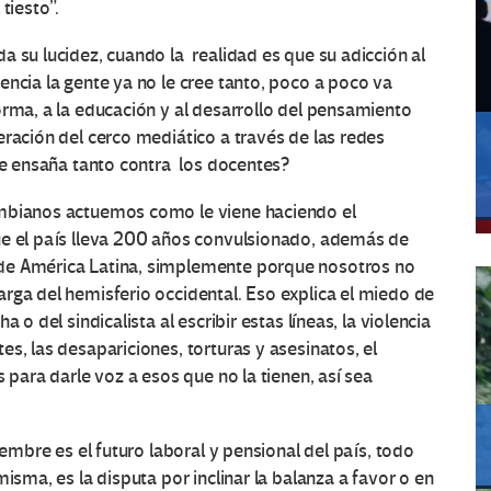
tiesto”.
a su lucidez, cuando la realidad es que su adicción al
encia la gente ya no le cree tanto, poco a poco va
orma, a la educación y al desarrollo del pensamiento
eración del cerco mediático a través de las redes
se ensaña tanto contra los docentes?
ombianos actuemos como le viene haciendo el
ue el país lleva 200 años convulsionado, además de
de América Latina, simplemente porque nosotros no
rga del hemisferio occidental. Eso explica el miedo de
 o del sindicalista al escribir estas líneas, la violencia
s, las desapariciones, torturas y asesinatos, el
 para darle voz a esos que no la tienen, así sea
iembre es el futuro laboral y pensional del país, todo
isma, es la disputa por inclinar la balanza a favor o en