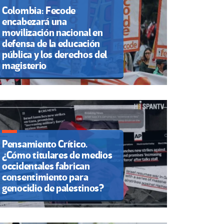
Colombia: Fecode
encabezará una
movilización nacional en
defensa de la educación
pública y los derechos del
magisterio
Pensamiento Crítico.
¿Cómo titulares de medios
occidentales fabrican
consentimiento para
genocidio de palestinos?