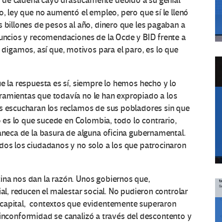
 de cadena cayó drásticamente debido a su genial
o, ley que no aumentó el empleo, pero que sí le llenó
s billones de pesos al año, dinero que les pagaban a
nuncios y recomendaciones de la Ocde y BID frente a
igamos, así que, motivos para el paro, es lo que
ue la respuesta es sí, siempre lo hemos hecho y lo
ramientas que todavía no le han expropiado a los
es escucharan los reclamos de sus pobladores sin que
no es lo que sucede en Colombia, todo lo contrario,
caneca de la basura de alguna oficina gubernamental.
dos los ciudadanos y no solo a los que patrocinaron
ina nos dan la razón. Unos gobiernos que,
ial, reducen el malestar social. No pudieron controlar
 capital, contextos que evidentemente superaron
 la inconformidad se canalizó a través del descontento y