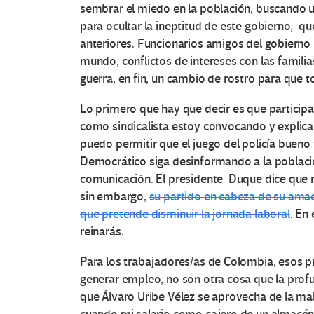
sembrar el miedo en la población, buscando 
para ocultar la ineptitud de este gobierno, q
anteriores. Funcionarios amigos del gobierno
mundo, conflictos de intereses con las famili
guerra, en fin, un cambio de rostro para que to
Lo primero que hay que decir es que participa
como sindicalista estoy convocando y explican
puedo permitir que el juego del policía bueno 
Democrático siga desinformando a la població
comunicación. El presidente Duque dice que n
sin embargo,
su partido en cabeza de su amadí
que pretende disminuir la jornada laboral
. En
reinarás.
Para los trabajadores/as de Colombia, esos p
generar empleo, no son otra cosa que la profun
que Álvaro Uribe Vélez se aprovecha de la m