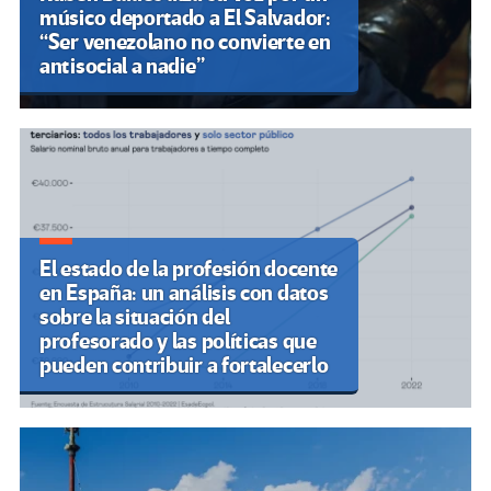
músico deportado a El Salvador:
“Ser venezolano no convierte en
antisocial a nadie”
El estado de la profesión docente
en España: un análisis con datos
sobre la situación del
profesorado y las políticas que
pueden contribuir a fortalecerlo