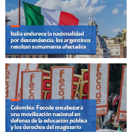
Italia endurece la nacionalidad
por descendencia; los argentinos
resultan sumamente afectados
Colombia: Fecode encabezará
una movilización nacional en
defensa de la educación pública
y los derechos del magisterio