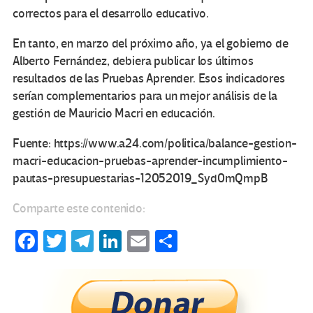
correctos para el desarrollo educativo.
En tanto, en marzo del próximo año, ya el gobierno de
Alberto Fernández, debiera publicar los últimos
resultados de las Pruebas Aprender. Esos indicadores
serían complementarios para un mejor análisis de la
gestión de Mauricio Macri en educación.
Fuente: https://www.a24.com/politica/balance-gestion-
macri-educacion-pruebas-aprender-incumplimiento-
pautas-presupuestarias-12052019_Syd0mQmpB
Comparte este contenido:
Fa
T
Te
Li
E
C
ce
wi
le
n
m
o
b
tt
gr
ke
ail
m
o
er
a
dI
p