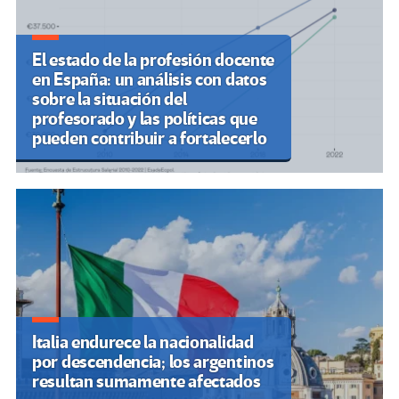
El estado de la profesión docente
en España: un análisis con datos
sobre la situación del
profesorado y las políticas que
pueden contribuir a fortalecerlo
Italia endurece la nacionalidad
por descendencia; los argentinos
resultan sumamente afectados