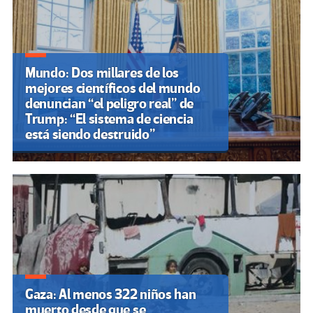
Mundo: Dos millares de los
mejores científicos del mundo
denuncian “el peligro real” de
Trump: “El sistema de ciencia
está siendo destruido”
Gaza: Al menos 322 niños han
muerto desde que se