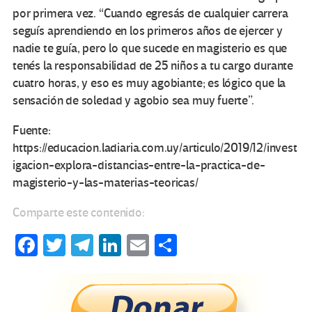
por primera vez. “Cuando egresás de cualquier carrera
seguís aprendiendo en los primeros años de ejercer y
nadie te guía, pero lo que sucede en magisterio es que
tenés la responsabilidad de 25 niños a tu cargo durante
cuatro horas, y eso es muy agobiante; es lógico que la
sensación de soledad y agobio sea muy fuerte”.
Fuente:
https://educacion.ladiaria.com.uy/articulo/2019/12/invest
igacion-explora-distancias-entre-la-practica-de-
magisterio-y-las-materias-teoricas/
Comparte este contenido:
Fa
T
Te
Li
E
C
ce
wi
le
n
m
o
b
tt
gr
ke
ail
m