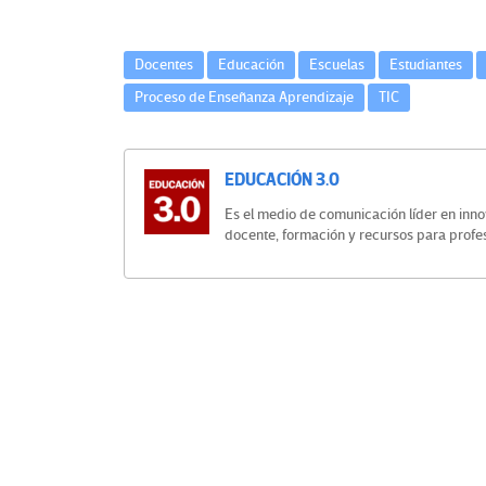
Docentes
Educación
Escuelas
Estudiantes
Proceso de Enseñanza Aprendizaje
TIC
O
t
EDUCACIÓN 3.0
r
Es el medio de comunicación líder en inno
docente, formación y recursos para profe
a
Navegación
s
de
V
entradas
o
c