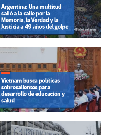
Argentina: Una multitud
salió a la calle por la
Memoria, la Verdad y la
Justicia a 49 años del golpe
Vietnam busca políticas
sobresalientes para
desarrollo de educación y
salud