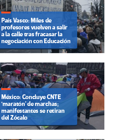
País Vasco: Miles de
profesores vuelven a salir
a la calle tras fracasar la
negociación con Educación
México: Concluye CNTE
‘maratón’ de marchas;
manifestantes se retiran
del Zócalo