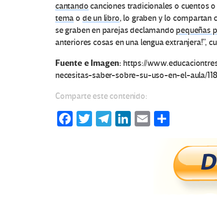
cantando
canciones tradicionales o cuentos o
tema
o
de un libro
, lo graben y lo compartan 
se graben en parejas declamando
pequeñas p
anteriores cosas en una lengua extranjera!”, c
Fuente e Imagen:
https://www.educaciontre
necesitas-saber-sobre-su-uso-en-el-aula/11
Comparte este contenido:
Fa
T
Te
Li
E
C
ce
wi
le
n
m
o
b
tt
gr
ke
ail
m
o
er
a
dI
p
o
m
n
ar
k
tir