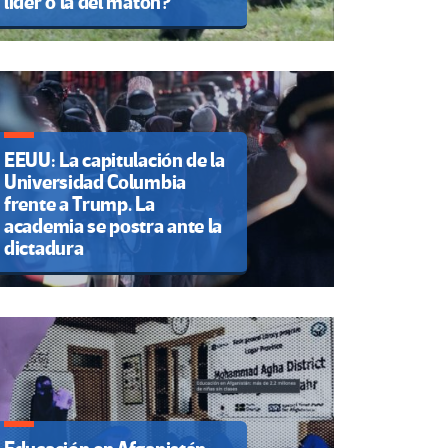
líder o la del matón?
EEUU: La capitulación de la
Universidad Columbia
frente a Trump. La
academia se postra ante la
dictadura