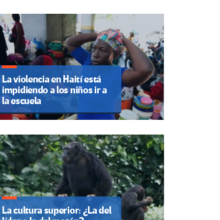
La violencia en Haití está
impidiendo a los niños ir a
la escuela
La cultura superior: ¿La del