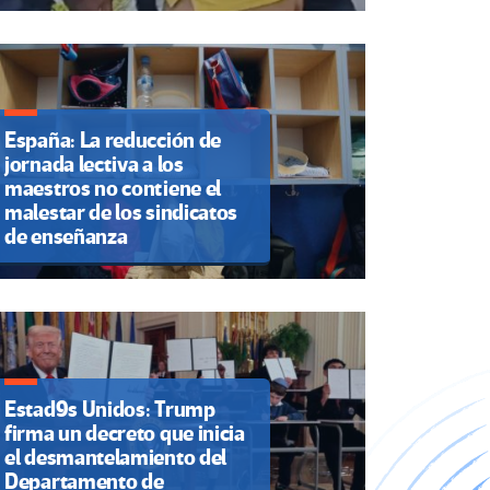
España: La reducción de
jornada lectiva a los
maestros no contiene el
malestar de los sindicatos
de enseñanza
Estad9s Unidos: Trump
firma un decreto que inicia
el desmantelamiento del
Departamento de