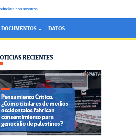
núnciate con nosotros
DOCUMENTOS
DATOS
OTICIAS RECIENTES
Pensamiento Crítico.
¿Cómo titulares de medios
occidentales fabrican
consentimiento para
genocidio de palestinos?