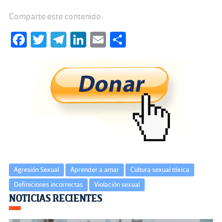
Comparte este contenido:
Fa
T
Te
Li
E
C
ce
wi
le
n
m
o
b
tt
gr
ke
ail
m
o
er
a
dI
p
o
m
n
ar
k
tir
Agresión Sexual
Aprender a amar
Cultura sexual tóxica
Definiciones incorrectas
Violación sexual
Navegación
NOTICIAS RECIENTES
de