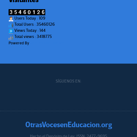
Users Today : 109
Total Users : 35460126
Views Today : 144
Total views : 3418775
Powered By
WPS Visitor Counter
SÍGUENOS EN:
OtrasVocesenEducacion.org
Hecho el Depósito de Ley. ISSN: 2477-9695