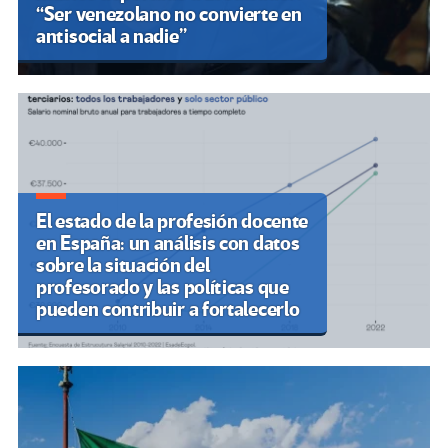
“Ser venezolano no convierte en
antisocial a nadie”
El estado de la profesión docente
en España: un análisis con datos
sobre la situación del
profesorado y las políticas que
pueden contribuir a fortalecerlo