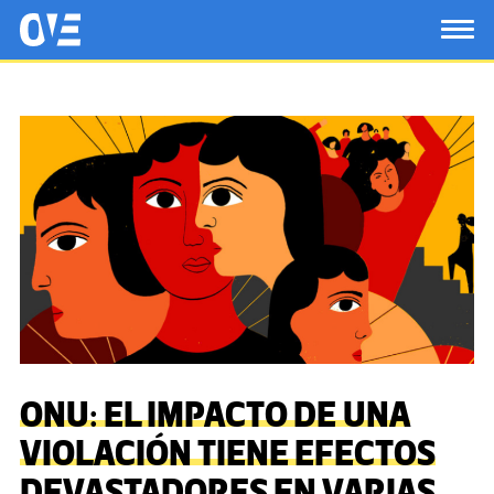
Saltar al contenido principal
OtrasVocesenEducacion.org
TOG
ONU: EL IMPACTO DE UNA
VIOLACIÓN TIENE EFECTOS
DEVASTADORES EN VARIAS