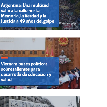
Argentina: Una multitud
salió a la calle por la
Memoria, la Verdad y la
Justicia a 49 años del golpe
Vietnam busca políticas
sobresalientes para
desarrollo de educación y
salud