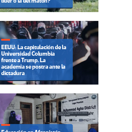
líder o la del matón?
EEUU: La capitulación de la
Universidad Columbia
frente a Trump. La
academia se postra ante la
dictadura