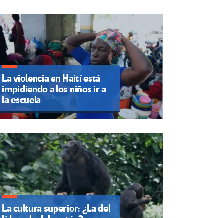
La violencia en Haití está
impidiendo a los niños ir a
la escuela
La cultura superior: ¿La del