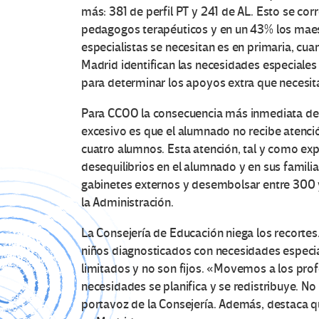
más: 381 de perfil PT y 241 de AL. Esto se c
pedagogos terapéuticos y en un 43% los maes
especialistas se necesitan es en primaria, c
Madrid identifican las necesidades especiales
para determinar los apoyos extra que necesit
Para CCOO la consecuencia más inmediata de la
excesivo es que el alumnado no recibe atenció
cuatro alumnos. Esta atención, tal y como ex
desequilibrios en el alumnado y en sus famili
gabinetes externos y desembolsar entre 300 y
la Administración.
La Consejería de Educación niega los recorte
niños diagnosticados con necesidades especia
limitados y no son fijos. «Movemos a los profe
necesidades se planifica y se redistribuye. No 
portavoz de la Consejería. Además, destaca 