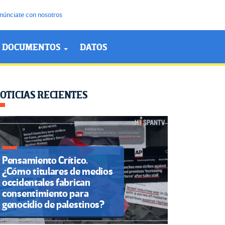
núnciate con nosotros
DOCUMENTOS
DATOS
OTICIAS RECIENTES
Pensamiento Crítico.
¿Cómo titulares de medios
occidentales fabrican
consentimiento para
genocidio de palestinos?