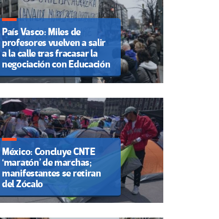
País Vasco: Miles de
profesores vuelven a salir
a la calle tras fracasar la
negociación con Educación
México: Concluye CNTE
‘maratón’ de marchas;
manifestantes se retiran
del Zócalo