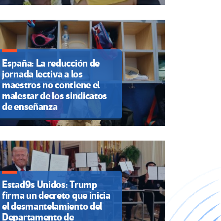
España: La reducción de
jornada lectiva a los
maestros no contiene el
malestar de los sindicatos
de enseñanza
Estad9s Unidos: Trump
firma un decreto que inicia
el desmantelamiento del
Departamento de