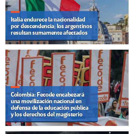
Italia endurece la nacionalidad
por descendencia; los argentinos
resultan sumamente afectados
Colombia: Fecode encabezará
una movilización nacional en
defensa de la educación pública
y los derechos del magisterio