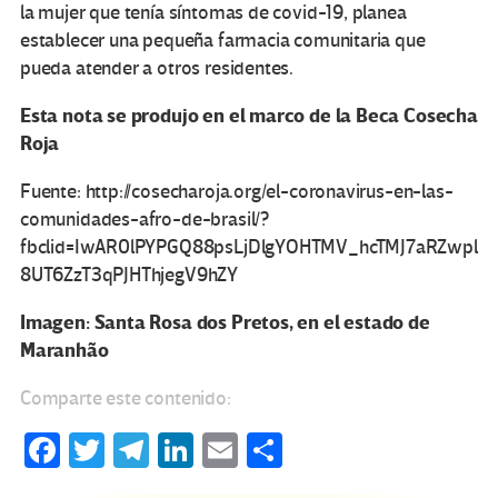
la mujer que tenía síntomas de covid-19, planea
establecer una pequeña farmacia comunitaria que
pueda atender a otros residentes.
Esta nota se produjo en el marco de la Beca Cosecha
Roja
Fuente: http://cosecharoja.org/el-coronavirus-en-las-
comunidades-afro-de-brasil/?
fbclid=IwAR0lPYPGQ88psLjDlgYOHTMV_hcTMJ7aRZwpl
8UT6ZzT3qPJHThjegV9hZY
Imagen:
Santa Rosa dos Pretos, en el estado de
Maranhão
Comparte este contenido:
Fa
T
Te
Li
E
C
ce
wi
le
n
m
o