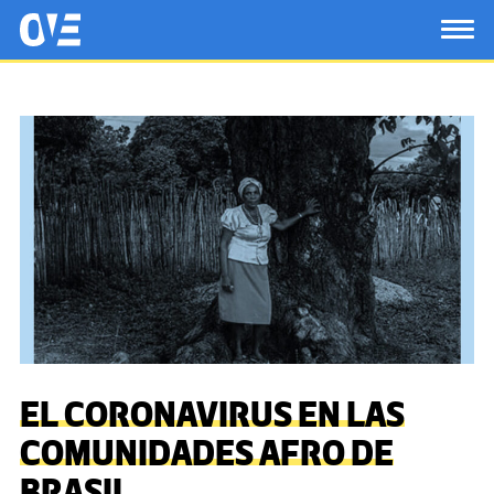
Saltar al contenido principal
OtrasVocesenEducacion.org
TOG
EL CORONAVIRUS EN LAS
COMUNIDADES AFRO DE
BRASIL