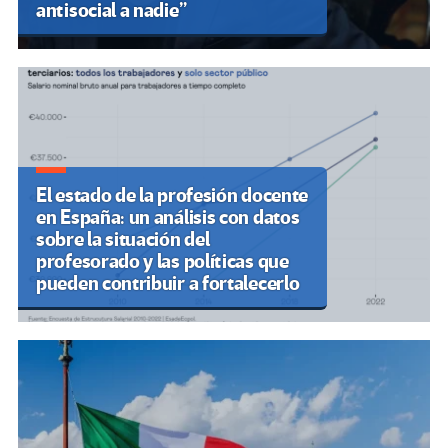
antisocial a nadie”
El estado de la profesión docente
en España: un análisis con datos
sobre la situación del
profesorado y las políticas que
pueden contribuir a fortalecerlo