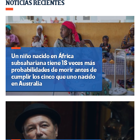
Navegación
NOTICIAS RECIENTES
de
entradas
Un niño nacido en África
subsahariana tiene 18 veces más
probabilidades de morir antes de
cumplir los cinco que uno nacido
en Australia