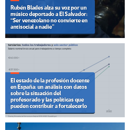
Rubén Blades alza su voz por un
músico deportado a El Salvador:
“Ser venezolano no convierte en
antisocial a nadie”
El estado de la profesión docente
en España: un análisis con datos
sobre la situación del
profesorado y las políticas que
pueden contribuir a fortalecerlo