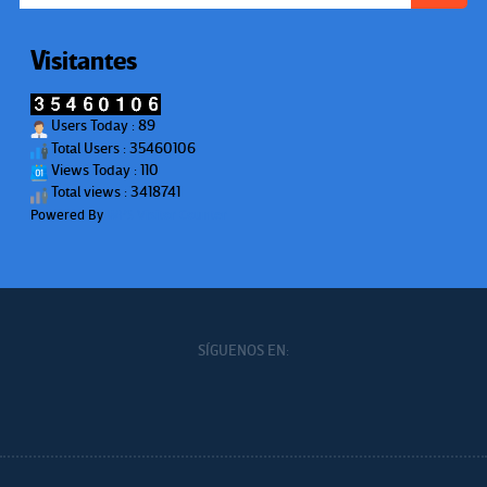
Visitantes
Users Today : 89
Total Users : 35460106
Views Today : 110
Total views : 3418741
Powered By
WPS Visitor Counter
SÍGUENOS EN: