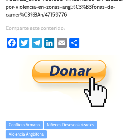
por-violencia-en-zonas-angl%C3%B3fonas-de-
camer%C3%BAn/47159776
Comparte este contenido:
Fa
T
Te
Li
E
C
ce
wi
le
n
m
o
b
tt
gr
ke
ail
m
o
er
a
dI
p
o
m
n
ar
k
tir
Conflicto Armano
Niñeces Desescolarizadxs
Violencia Anglófona