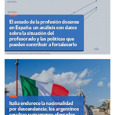
El estado de la profesión docente
en España: un análisis con datos
sobre la situación del
profesorado y las políticas que
pueden contribuir a fortalecerlo
Italia endurece la nacionalidad
por descendencia; los argentinos
resultan sumamente afectados