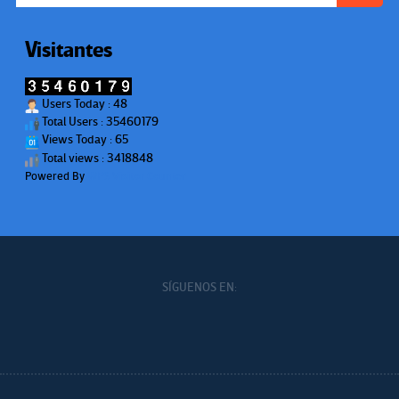
Visitantes
Users Today : 48
Total Users : 35460179
Views Today : 65
Total views : 3418848
Powered By
WPS Visitor Counter
SÍGUENOS EN: