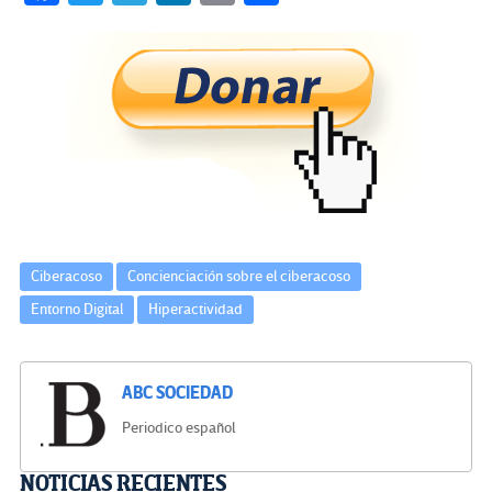
ce
wi
le
n
m
o
b
tt
gr
ke
ail
m
o
er
a
dI
p
o
m
n
ar
k
tir
Ciberacoso
Concienciación sobre el ciberacoso
Entorno Digital
Hiperactividad
ABC SOCIEDAD
Periodico español
Navegación
NOTICIAS RECIENTES