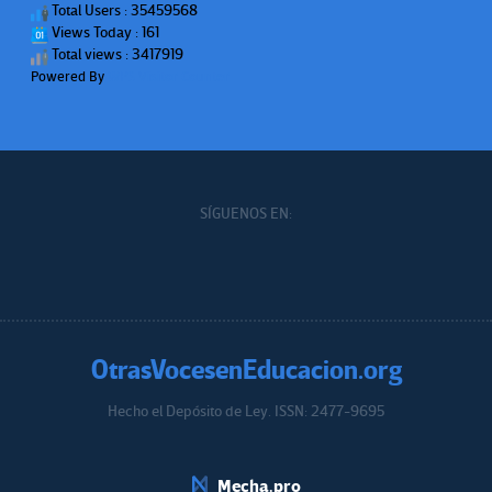
Total Users : 35459568
Views Today : 161
Total views : 3417919
Powered By
WPS Visitor Counter
SÍGUENOS EN:
OtrasVocesenEducacion.org
Hecho el Depósito de Ley. ISSN: 2477-9695
Educacion.org
Mecha.pro