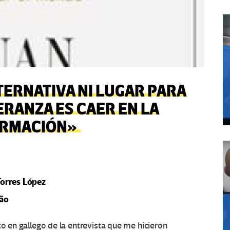
TERNATIVA NI LUGAR PARA
ERANZA ES CAER EN LA
ORMACIÓN»
Torres López
bão
to en gallego de la entrevista que me hicieron