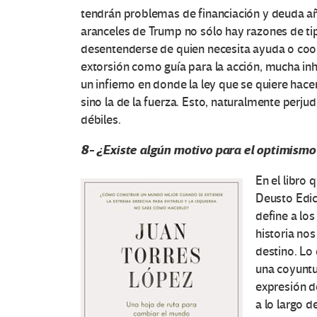
tendrán problemas de financiación y deuda añ
aranceles de Trump no sólo hay razones de tip
desentenderse de quien necesita ayuda o coop
O
extorsión como guía para la acción, mucha inh
un infierno en donde la ley que se quiere hac
t
sino la de la fuerza. Esto, naturalmente per
débiles.
r
8- ¿Existe algún motivo para el optimismo 
a
En el libro
s
Deusto Edic
define a lo
V
historia no
destino. Lo
o
una coyuntu
c
expresión de
a lo largo d