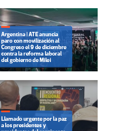
Argentina | ATE anuncia
paro con movilización al
Congreso el 9 de diciembre
contra la reforma laboral
del gobierno de Milei
Llamado urgente por la paz
a los presidentes y