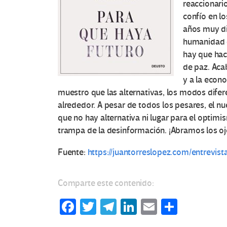
e
reaccionari
confío en l
s
años muy dif
humanidad q
e
hay que hac
n
de paz. Aca
y a la econ
E
muestro que las alternativas, los modos difer
alrededor. A pesar de todos los pesares, el 
d
que no hay alternativa ni lugar para el optimi
trampa de la desinformación. ¡Abramos los o
u
Fuente:
https://juantorreslopez.com/entrevis
c
a
Comparte este contenido:
c
Fa
T
Te
Li
E
C
ce
wi
le
n
m
o