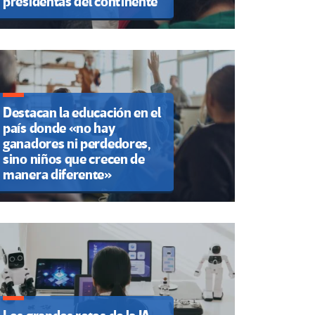
presidentas del continente
Destacan la educación en el
país donde «no hay
ganadores ni perdedores,
sino niños que crecen de
manera diferente»