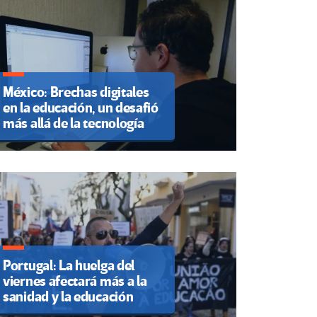
México: Brechas digitales
en la educación, un desafió
más allá de la tecnología
Portugal: La huelga del
viernes afectará más a la
sanidad y la educación