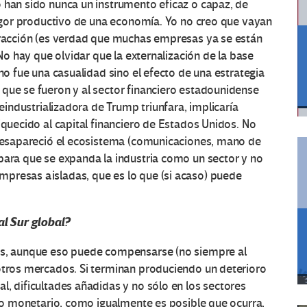
 han sido nunca un instrumento eficaz o capaz, de
 vigor productivo de una economía. Yo no creo que vayan
atracción (es verdad que muchas empresas ya se están
 No hay que olvidar que la externalización de la base
 no fue una casualidad sino el efecto de una estrategia
que se fueron y al sector financiero estadounidense
reindustrializadora de Trump triunfara, implicaría
iquecido al capital financiero de Estados Unidos. No
e desapareció el ecosistema (comunicaciones, mano de
para que se expanda la industria como un sector y no
presas aisladas, que es lo que (si acaso) puede
l Sur global?
dos, aunque eso puede compensarse (no siempre al
 otros mercados. Si terminan produciendo un deterioro
l, dificultades añadidas y no sólo en los sectores
mado monetario, como igualmente es posible que ocurra,