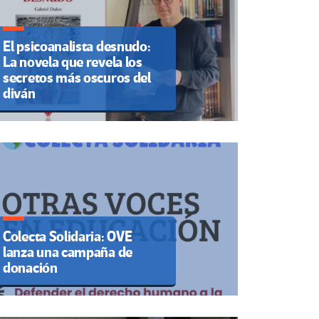
El psicoanalista desnudo:
La novela que revela los
secretos más oscuros del
diván
Colecta Solidaria: OVE
lanza una campaña de
donación