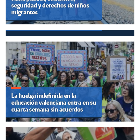
CNTE huelga nacional hoy 1 de
seguridad y derechos de niños
junio: calles cerradas y rutas en
migrantes
CDMX y otros estados por
megamarcha y plantón
La huelga indefinida en la
educación valenciana entra en su
cuarta semana sin acuerdos