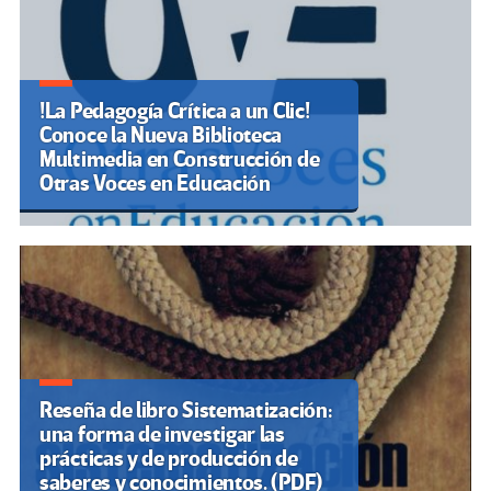
!La Pedagogía Crítica a un Clic!
Conoce la Nueva Biblioteca
Multimedia en Construcción de
Otras Voces en Educación
Reseña de libro Sistematización:
una forma de investigar las
prácticas y de producción de
saberes y conocimientos. (PDF)