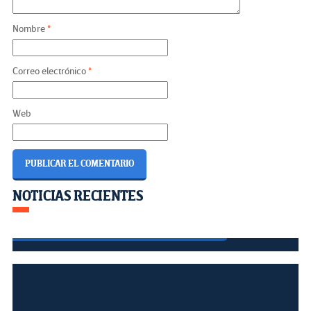
Nombre
*
Correo electrónico
*
Web
Países en desarrollo gastan más
Navegación
NOTICIAS RECIENTES
เดิมพัน ง่าย
en deuda externa que en
de
educación
entradas