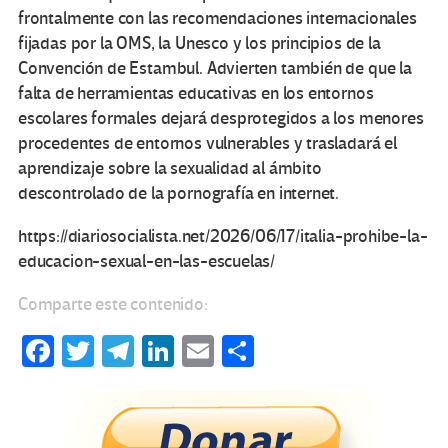
frontalmente con las recomendaciones internacionales
fijadas por la OMS, la Unesco y los principios de la
Convención de Estambul. Advierten también de que la
falta de herramientas educativas en los entornos
escolares formales dejará desprotegidos a los menores
procedentes de entornos vulnerables y trasladará el
aprendizaje sobre la sexualidad al ámbito
descontrolado de la pornografía en internet.
https://diariosocialista.net/2026/06/17/italia-prohibe-la-
educacion-sexual-en-las-escuelas/
Comparte este contenido:
Fa
T
Te
Li
E
C
ce
wi
le
n
m
o
b
tt
gr
ke
ail
m
o
er
a
dI
p