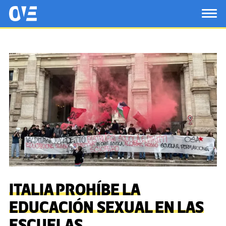
Saltar al contenido principal
OtrasVocesenEducacion.org
TOG
ITALIA PROHÍBE LA
EDUCACIÓN SEXUAL EN LAS
ESCUELAS