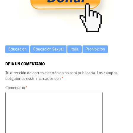
o
m
n
ar
k
tir
Educación
Educación Sexual
Italia
Prohibición
DEJA UN COMENTARIO
Tu dirección de correo electrónico no será publicada.
Los campos
obligatorios están marcados con
*
Comentario
*