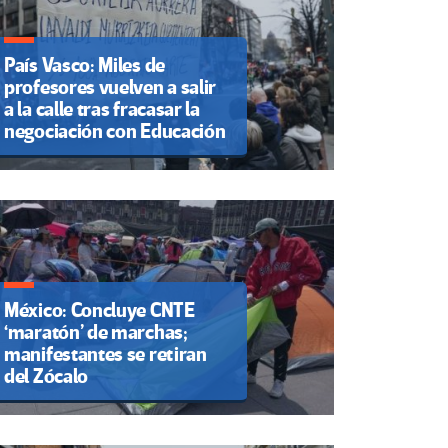
País Vasco: Miles de
profesores vuelven a salir
a la calle tras fracasar la
negociación con Educación
México: Concluye CNTE
‘maratón’ de marchas;
manifestantes se retiran
del Zócalo