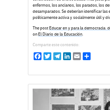
enfermos, los ancianos, los parados, los de
desamparados. Se deberían identificar las
políticamente activa y socialmente útil y di
The post
Educar en y para la democracia: d
on
El Diario de la Educación
.
Comparte este contenido:
Fa
T
Te
Li
E
C
ce
wi
le
n
m
o
b
tt
gr
ke
ail
m
o
er
a
dI
p
o
m
n
ar
k
tir