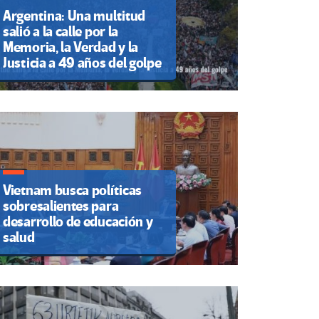
Argentina: Una multitud
salió a la calle por la
Memoria, la Verdad y la
Justicia a 49 años del golpe
Vietnam busca políticas
sobresalientes para
desarrollo de educación y
salud