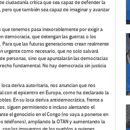
de ciudadanía crítica que sea capaz de defender la
e, pero que también sea capaz de imaginar y avanzar
as que tenemos pasa inexorablemente por exigir a
 en democracia, que detengan las guerras o los
. Para que las futuras generaciones crean realmente
an urgente como necesario, que no solo salvará
 de personas, sino que apuntalarán las democracias
recho fundamental. No hay democracia sin justicia
 loca deriva autoritaria, nos anuncian que nos
l con el epicentro en Europa, como ha declarado la
obles. En su loca deriva antidemocrática, frente a
s, siguen permitiendo e incluso alentando el
nte el genocidio en el Congo (no vaya a ponerse en
tros teléfonos), ampliando la OTAN y aumentando la
s, con los impuestos de los pueblos a quienes