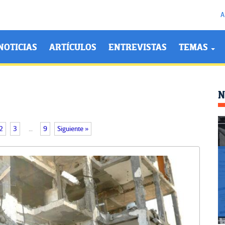
A
NOTICIAS
ARTÍCULOS
ENTREVISTAS
TEMAS
N
2
3
…
9
Siguiente »