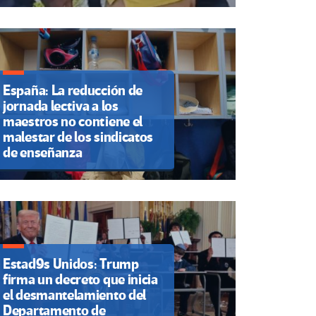
España: La reducción de
jornada lectiva a los
maestros no contiene el
malestar de los sindicatos
de enseñanza
Estad9s Unidos: Trump
firma un decreto que inicia
el desmantelamiento del
Departamento de