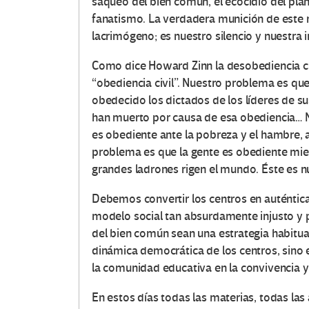
saqueo del bien común, el ecocidio del planet
fanatismo. La verdadera munición de este 
lacrimógeno; es nuestro silencio y nuestra 
Como dice Howard Zinn la desobediencia ci
“obediencia civil”. Nuestro problema es q
obedecido los dictados de los líderes de su
han muerto por causa de esa obediencia… 
es obediente ante la pobreza y el hambre, a
problema es que la gente es obediente mient
grandes ladrones rigen el mundo. Éste es 
Debemos convertir los centros en auténtic
modelo social tan absurdamente injusto y pa
del bien común sean una estrategia habitua
dinámica democrática de los centros, sino e
la comunidad educativa en la convivencia y 
En estos días todas las materias, todas las 