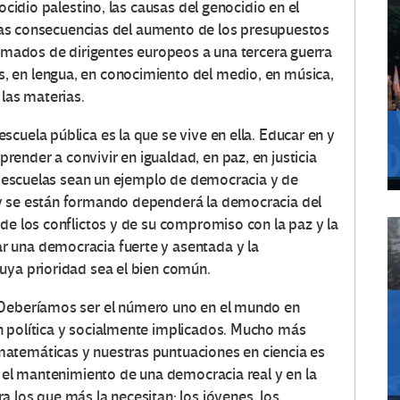
ocidio palestino, las causas del genocidio en el
, las consecuencias del aumento de los presupuestos
lamados de dirigentes europeos a una tercera guerra
 en lengua, en conocimiento del medio, en música,
 las materias.
cuela pública es la que se vive en ella. Educar en y
ender a convivir en igualdad, en paz, en justicia
as escuelas sean un ejemplo de democracia y de
y se están formando dependerá la democracia del
de los conflictos y de su compromiso con la paz y la
 una democracia fuerte y asentada y la
uya prioridad sea el bien común.
“Deberíamos ser el número uno en el mundo en
n política y socialmente implicados. Mucho más
atemáticas y nuestras puntuaciones en ciencia es
n el mantenimiento de una democracia real y en la
 los que más la necesitan: los jóvenes, los