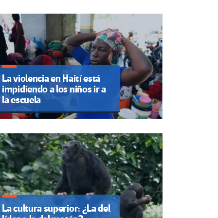
La violencia en Haití está
impidiendo a los niños ir a
la escuela
La cultura superior: ¿La del