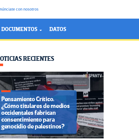
núnciate con nosotros
DOCUMENTOS
DATOS
OTICIAS RECIENTES
Pensamiento Crítico.
¿Cómo titulares de medios
occidentales fabrican
consentimiento para
genocidio de palestinos?