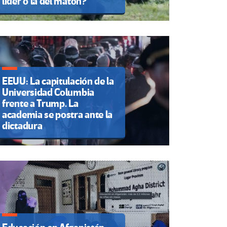
líder o la del matón?
EEUU: La capitulación de la
Universidad Columbia
frente a Trump. La
academia se postra ante la
dictadura