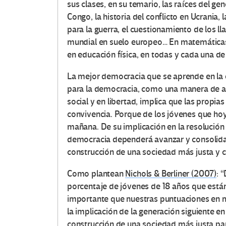
sus clases, en su temario, las raíces del gen
Congo, la historia del conflicto en Ucrania
para la guerra, el cuestionamiento de los l
mundial en suelo europeo… En matemáticas,
en educación física, en todas y cada una de
La mejor democracia que se aprende en la es
para la democracia, como una manera de apr
social y en libertad, implica que las propi
convivencia. Porque de los jóvenes que ho
mañana. De su implicación en la resolución 
democracia dependerá avanzar y consolidar
construcción de una sociedad más justa y c
Como plantean
Nichols & Berliner (2007)
: 
porcentaje de jóvenes de 18 años que está
importante que nuestras puntuaciones en m
la implicación de la generación siguiente e
construcción de una sociedad más justa para