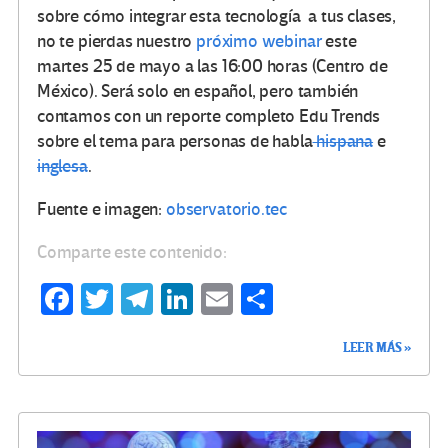
sobre cómo integrar esta tecnología a tus clases,
no te pierdas nuestro
próximo webinar
este
martes 25 de mayo a las 16:00 horas (Centro de
México). Será solo en español, pero también
contamos con un reporte completo Edu Trends
sobre el tema para personas de habla
hispana
e
inglesa
.
Fuente e imagen:
observatorio.tec
Comparte este contenido:
Fa
T
Te
Li
E
C
ce
wi
le
n
m
o
LEER MÁS »
b
tt
gr
ke
ail
m
o
er
a
dI
p
o
m
n
ar