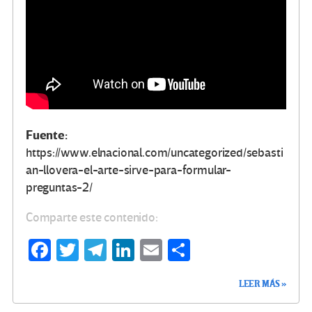
Fuente:
https://www.elnacional.com/uncategorized/sebasti
an-llovera-el-arte-sirve-para-formular-
preguntas-2/
Comparte este contenido:
Fa
T
Te
Li
E
C
ce
wi
le
n
m
o
LEER MÁS »
b
tt
gr
ke
ail
m