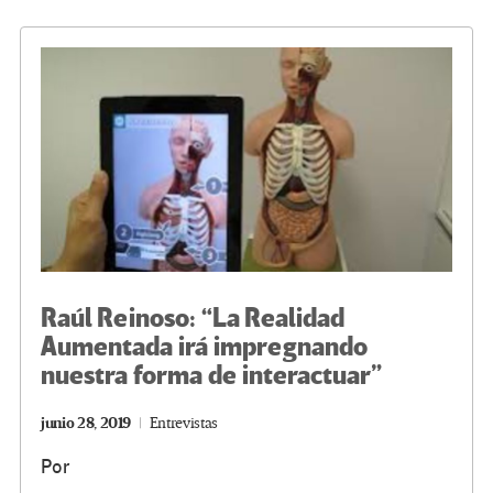
o
er
a
dI
p
o
m
n
ar
k
tir
Raúl Reinoso: “La Realidad
Aumentada irá impregnando
nuestra forma de interactuar”
junio 28, 2019
Entrevistas
Por