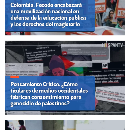
Colombia: Fecode encabezará
una movilización nacional en
defensa de la educación pública
y los derechos del magisterio
Pensamiento Crítico. ¿Cómo
titulares de medios occidentales
fabrican consentimiento para
genocidio de palestinos?