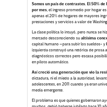
Somos un país de contrastes. El 50% de
por mes
, el ingreso promedio por hogar e
apenas el 20% de hogares de mayores ingres
prestaciones y servicios a valor de Washin
La clase política lo intuyó, pero nunca se h
altísima conc
mercado desconociendo su
capital humano –para subir los sueldos- y
izquierda construyó una retórica de prosa
diagnósticos correctos pero escasa posibilid
en piloto automático.
Así creció una generación que vio la res
dictadura, ni el miedo a la autoridad, leva
adolescentes, en 2011 cuando ya eran unive
media emergente.
El problema es que quienes gobernaron aye
muchos, debió haberse jubilado hace 10 años