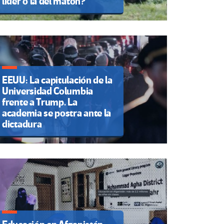
líder o la del matón?
EEUU: La capitulación de la
Universidad Columbia
frente a Trump. La
academia se postra ante la
dictadura