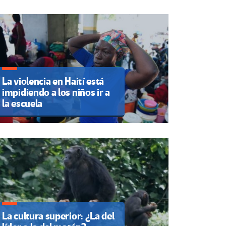
La violencia en Haití está
impidiendo a los niños ir a
la escuela
La cultura superior: ¿La del