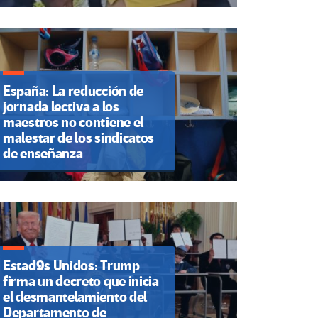
España: La reducción de
jornada lectiva a los
maestros no contiene el
malestar de los sindicatos
de enseñanza
Estad9s Unidos: Trump
firma un decreto que inicia
el desmantelamiento del
Departamento de