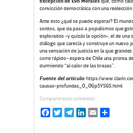
excepción de Evo Morales
que, como taló
convicción democrática con una reelección 
Ante esto ¿qué se puede esperar? El mundo
sordos, que da paso a populismos que gobi
explorados -y quizás la opción-, el de una 
diálogo que carecía y construye un nuevo pa
una sensación de justicia en la que grandes 
corre rápido- espera de Chile una pronta de
durmiendo “al calor de las brasas”.
Fuente del artículo:
https://www.clarin.c
causas-profundas_0_0GpSYSGS.html
Comparte este contenido:
Fa
T
Te
Li
E
C
ce
wi
le
n
m
o
b
tt
gr
ke
ail
m