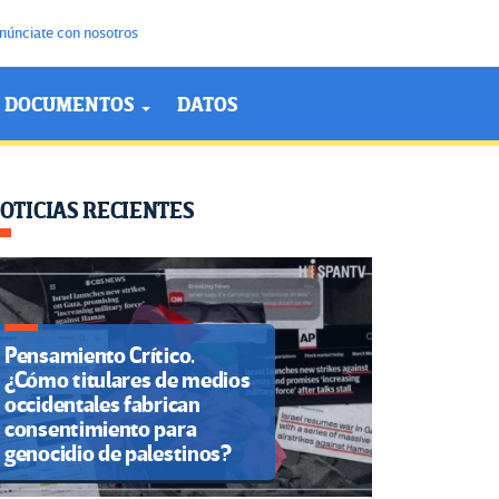
núnciate con nosotros
DOCUMENTOS
DATOS
OTICIAS RECIENTES
Pensamiento Crítico.
¿Cómo titulares de medios
occidentales fabrican
consentimiento para
genocidio de palestinos?