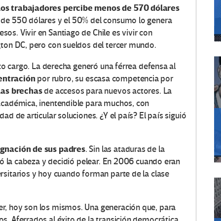
 los trabajadores percibe menos de 570 dólares
s de 550 dólares y el 50% del consumo lo genera
os. Vivir en Santiago de Chile es vivir con
gton DC, pero con sueldos del tercer mundo.
izo cargo. La derecha generó una férrea defensa al
entración
por rubro, su escasa competencia por
las brechas
de accesos para nuevos actores. La
 académica, inentendible para muchos, con
ad de articular soluciones. ¿Y el país? El país siguió
ignación de sus padres
. Sin las ataduras de la
ntó la cabeza y decidió pelear. En 2006 cuando eran
rsitarios y hoy cuando forman parte de la clase
r, hoy son los mismos. Una generación que, para
. Aferrados al éxito de la transición democrática,