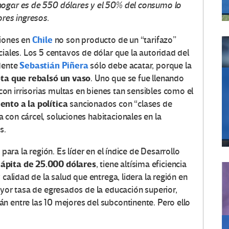
hogar es de 550 dólares y el 50% del consumo lo
res ingresos.
Chile
ciones en
no son producto de un “tarifazo”
ciales. Los 5 centavos de dólar que la autoridad del
Sebastián Piñera
idente
sólo debe acatar, porque la
ota que rebalsó un vaso
. Uno que se fue llenando
n irrisorias multas en bienes tan sensibles como el
nto a la política
sancionados con “clases de
 con cárcel, soluciones habitacionales en la
s.
 para la región. Es líder en el índice de Desarrollo
cápita de 25.000 dólares
, tiene altísima eficiencia
 calidad de la salud que entrega, lidera la región en
ayor tasa de egresados de la educación superior,
n entre las 10 mejores del subcontinente. Pero ello