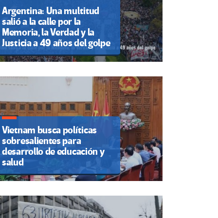
Argentina: Una multitud
salió a la calle por la
Memoria, la Verdad y la
Justicia a 49 años del golpe
Vietnam busca políticas
sobresalientes para
desarrollo de educación y
salud