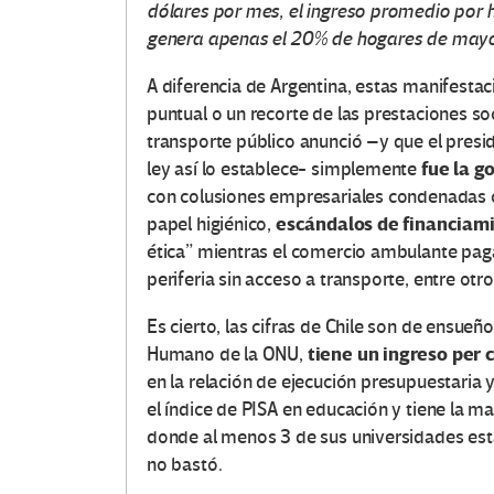
dólares por mes, el ingreso promedio por 
genera apenas el 20% de hogares de mayo
A diferencia de Argentina, estas manifesta
puntual o un recorte de las prestaciones so
transporte público anunció –y que el pres
fue la g
ley así lo establece- simplemente
con colusiones empresariales condenadas co
escándalos de financiamie
papel higiénico,
ética” mientras el comercio ambulante paga
periferia sin acceso a transporte, entre otro
Es cierto, las cifras de Chile son de ensueño
tiene un ingreso per 
Humano de la ONU,
en la relación de ejecución presupuestaria y
el índice de PISA en educación y tiene la m
donde al menos 3 de sus universidades está
no bastó.