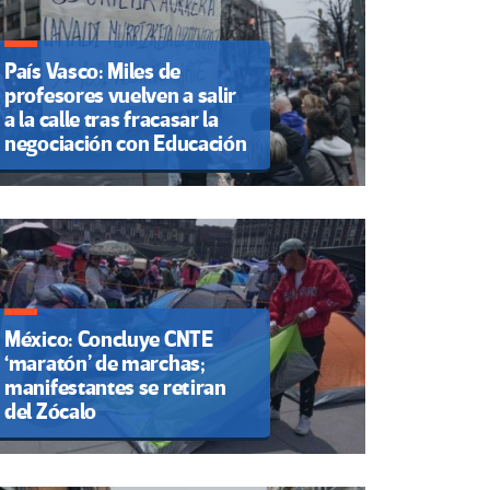
País Vasco: Miles de
profesores vuelven a salir
a la calle tras fracasar la
negociación con Educación
México: Concluye CNTE
‘maratón’ de marchas;
manifestantes se retiran
del Zócalo