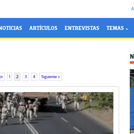
A
NOTICIAS
ARTÍCULOS
ENTREVISTAS
TEMAS
N
or
1
2
3
4
Siguiente »