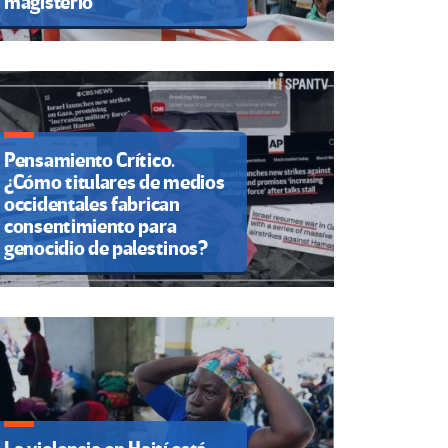
magisterio
Pensamiento Crítico.
¿Cómo titulares de medios
occidentales fabrican
consentimiento para
genocidio de palestinos?