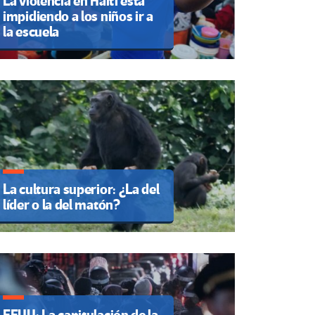
La violencia en Haití está
impidiendo a los niños ir a
la escuela
La cultura superior: ¿La del
líder o la del matón?