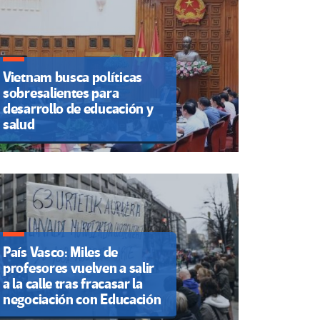
Vietnam busca políticas
sobresalientes para
desarrollo de educación y
salud
País Vasco: Miles de
profesores vuelven a salir
a la calle tras fracasar la
negociación con Educación