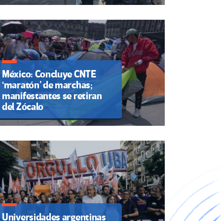
México: Concluye CNTE
‘maratón’ de marchas;
manifestantes se retiran
del Zócalo
Universidades argentinas