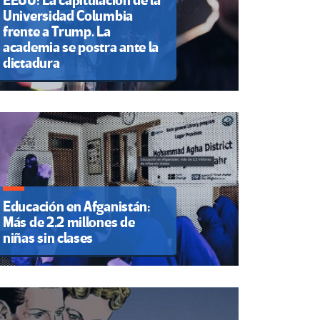
EEUU: La capitulación de la
Universidad Columbia
frente a Trump. La
academia se postra ante la
dictadura
Educación en Afganistán:
Más de 2.2 millones de
niñas sin clases