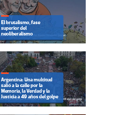
El brutalismo, fase
superior del
neoliberalismo
Argentina: Una multitud
salió a la calle por la
Memoria, la Verdad y la
Justicia a 49 años del golpe